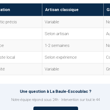
ation
Artisan classique
G
ic précis
Variable
N
Selon artisan
A
ce
1-2 semaines
No
ste local
Selon expérience
Co
ité
Variable
Gr
Une question à La Baule-Escoublac ?
Notre équipe répond sous 24h · Intervention sur tout le 44