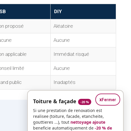
SB
DIY
on proposé
Aléatoire
ucune
Aucune
n applicable
Immédiat risqué
nseil limité
Aucune
and public
Inadaptés
x
Fermer
Toiture & façade
-20 %
Si une prestation de renovation est
realisee (toiture, facade, etancheite,
gouttieres ...), tout
nettoyage ajoute
beneficie automatiquement de
-20 % de