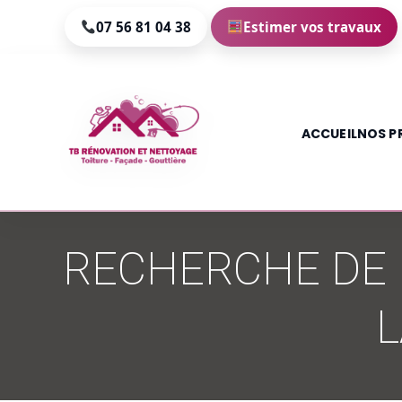
07 56 81 04 38
Estimer vos travaux
ACCUEIL
NOS P
Aller
au
RECHERCHE DE F
contenu
L