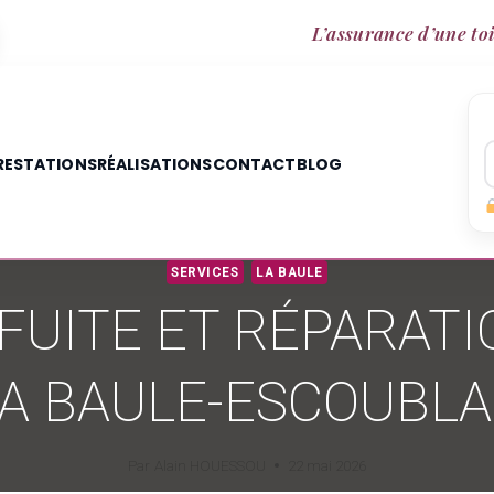
L’assurance d’une toi
RESTATIONS
RÉALISATIONS
CONTACT
BLOG
SERVICES
LA BAULE
UITE ET RÉPARATI
A BAULE-ESCOUBL
Par
Alain HOUESSOU
22 mai 2026