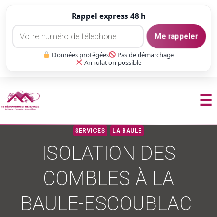
Rappel express 48 h
Me rappeler
Données protégées
Pas de démarchage
Annulation possible
☰
Aller
SERVICES
LA BAULE
au
ISOLATION DES
contenu
COMBLES À LA
BAULE-ESCOUBLAC