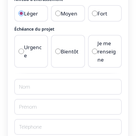
Léger
Moyen
Fort
Échéance du projet
Je me
Urgenc
Bientôt
renseig
e
ne