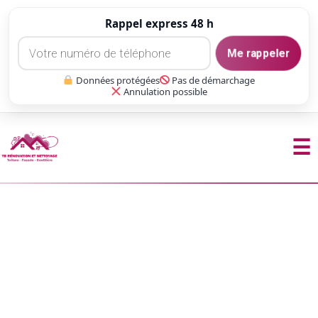
Rappel express 48 h
Me rappeler
Données protégées
Pas de démarchage
Annulation possible
☰
Aller
au
contenu