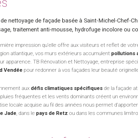
es
 de nettoyage de façade basée à Saint-Michel-Chef-Che
sage, traitement anti-mousse, hydrofuge incolore ou col
emière impression qu’elle offre aux visiteurs et reflet de vo
région atlantique, vos murs extérieurs accumulent
pollutions
eur apparence. TB Rénovation et Nettoyage, entreprise spéc
d Vendée
pour redonner à vos façades leur beauté originell
iennement aux
défis climatiques spécifiques
de la façade atl
s pluies fréquentes et les vents dominants créent un envir
tise locale acquise au fil des années nous permet d’apporte
de Jade
, dans le
pays de Retz
ou dans les communes limitro