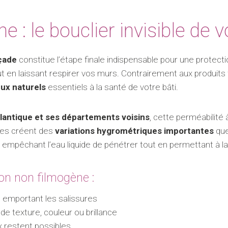
 : le bouclier invisible de 
açade
constitue l’étape finale indispensable pour une protect
t en laissant respirer vos murs. Contrairement aux produits
ux naturels
essentiels à la santé de votre bâti.
lantique et ses départements voisins
, cette perméabilité
ires créent des
variations hygrométriques importantes
que
n empêchant l’eau liquide de pénétrer tout en permettant à l
on non filmogène :
ce emportant les salissures
de texture, couleur ou brillance
 restent possibles