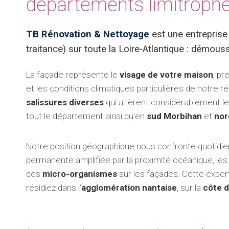
départements limitroph
TB Rénovation & Nettoyage
est une entreprise
traitance) sur toute la Loire-Atlantique : démous
La façade représente le
visage de votre maison
, pr
et les conditions climatiques particulières de notre 
salissures diverses
qui altèrent considérablement l
tout le département ainsi qu’en
sud Morbihan
et
nor
Notre position géographique nous confronte quotid
permanente amplifiée par la proximité océanique, le
des
micro-organismes
sur les façades. Cette exper
résidiez dans l’
agglomération nantaise
, sur la
côte 