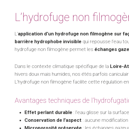
L’hydrofuge non filmogène
L’
application d’un hydrofuge non filmogène sur f
barrière hydrophobe invisible
qui repousse l’eau tou
hydrofuge non filmogène permet les
échanges gaze
Dans le contexte climatique spécifique de la
Loire-At
hivers doux mais humides, nos étés parfois canicula
L’hydrofuge non filmogène facilite cette régulation e
Avantages techniques de l’hydrofugati
Effet perlant durable
: l’eau glisse sur la surfa
Conservation de l’aspect
: aucune modification 
Microporosité préservée
: les échanges gazeux