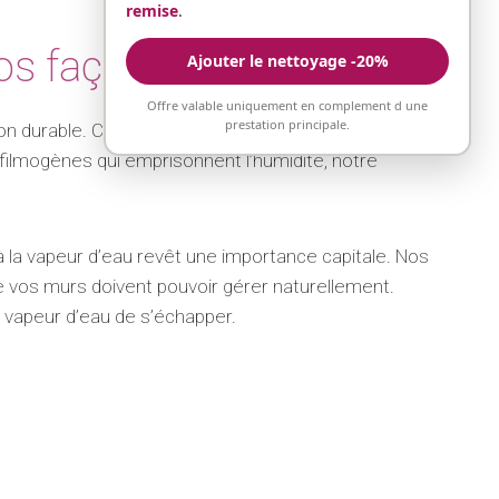
remise
.
vos façades
Ajouter le nettoyage -20%
Offre valable uniquement en complement d une
prestation principale.
ion durable. Ce traitement révolutionnaire crée une
 filmogènes qui emprisonnent l’humidité, notre
 à la vapeur d’eau revêt une importance capitale. Nos
 vos murs doivent pouvoir gérer naturellement.
a vapeur d’eau de s’échapper.