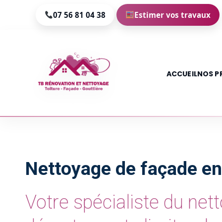
07 56 81 04 38
Estimer vos travaux
ACCUEIL
NOS P
Aller
au
contenu
Nettoyage de façade en
Votre spécialiste du net