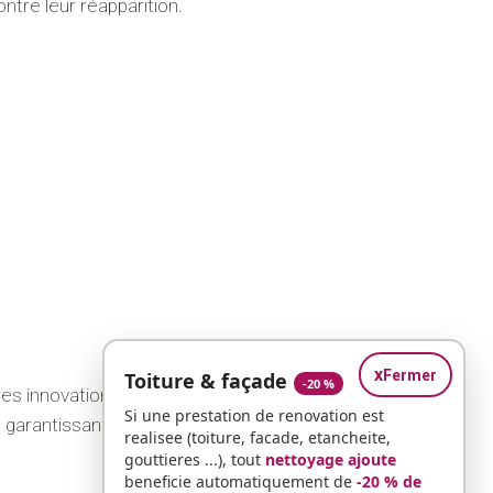
ntre leur réapparition.
x
Fermer
Toiture & façade
-20 %
res innovations en matière de produits écologiques.
Si une prestation de renovation est
 garantissant une efficacité prolongée malgré
realisee (toiture, facade, etancheite,
gouttieres ...), tout
nettoyage ajoute
beneficie automatiquement de
-20 % de