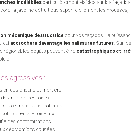
anches indélébiles
particulièrement visibles sur les façades
core, la javel ne détruit que superficiellement les mousses, 
ion mécanique destructrice
pour vos façades. La puissance
e qui
accrochera davantage les salissures futures
. Sur l
ne régional, les dégâts peuvent être
catastrophiques et irré
pluie.
s agressives :
sion des enduits et mortiers
 destruction des joints
s sols et nappes phréatiques
s pollinisateurs et oiseaux
lifié des contaminations
 aux dégradations causées