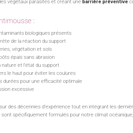
 des végétaux parasites et créant une
barrière préventive
co
antimousse :
contaminants biologiques présents
crète de la réaction du support
ies, végétation et sols
pôts épais sans abrasion
a nature et l’état du support
ers le haut pour éviter les coulures
s durées pour une efficacité optimale
ession excessive
sur des décennies d’expérience tout en intégrant les derniè
s sont spécifiquement formulés pour notre climat océanique,