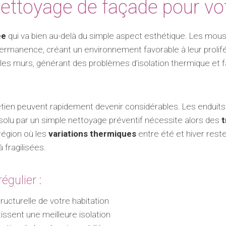
ettoyage de façade pour vot
ée
qui va bien au-delà du simple aspect esthétique. Les mouss
ermanence, créant un environnement favorable à leur prolif
 murs, générant des problèmes d’isolation thermique et favo
ien peuvent rapidement devenir considérables. Les enduits se
résolu par un simple nettoyage préventif nécessite alors des
t
 région où les
variations thermiques
entre été et hiver reste
fragilisées.
égulier :
tructurelle de votre habitation
issent une meilleure isolation