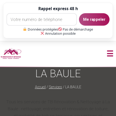
Rappel express 48 h
Me rappeler
Données protégées
Pas de démarchage
Annulation possible
☰
Aller
LA BAULE
au
contenu
Accueil
/
Services
/
LA BAULE
Tous les services de TB Rénovation & Nettoyage à La
Baule : nettoyage, entretien et rénovation de toiture,
étanchéité de toiture terrasse, couvertines et