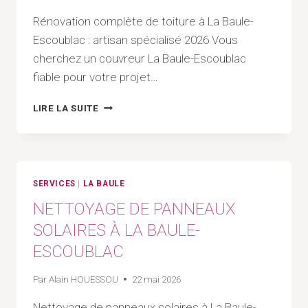
Rénovation complète de toiture à La Baule-
Escoublac : artisan spécialisé 2026 Vous
cherchez un couvreur La Baule-Escoublac
fiable pour votre projet…
RÉNOVATION
LIRE LA SUITE
COMPLÈTE
DE
TOITURE
À
LA
SERVICES
|
LA BAULE
BAULE-
NETTOYAGE DE PANNEAUX
ESCOUBLAC
SOLAIRES À LA BAULE-
ESCOUBLAC
Par
Alain HOUESSOU
22 mai 2026
Nettoyage de panneaux solaires à La Baule-