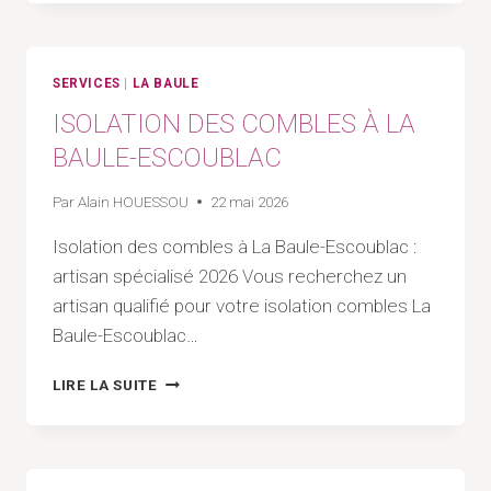
DE
CASQUETTE
BÉTON
À
SERVICES
|
LA BAULE
LA
ISOLATION DES COMBLES À LA
BAULE-
ESCOUBLAC
BAULE-ESCOUBLAC
Par
Alain HOUESSOU
22 mai 2026
Isolation des combles à La Baule-Escoublac :
artisan spécialisé 2026 Vous recherchez un
artisan qualifié pour votre isolation combles La
Baule-Escoublac…
ISOLATION
LIRE LA SUITE
DES
COMBLES
À
LA