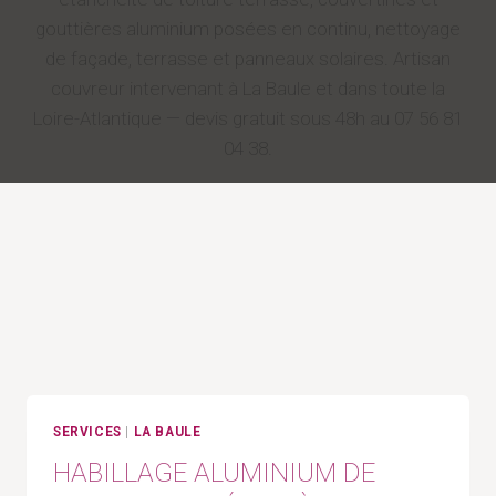
gouttières aluminium posées en continu, nettoyage
de façade, terrasse et panneaux solaires. Artisan
couvreur intervenant à La Baule et dans toute la
Loire-Atlantique — devis gratuit sous 48h au 07 56 81
04 38.
SERVICES
|
LA BAULE
HABILLAGE ALUMINIUM DE