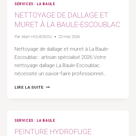
BAULE-
SERVICES
|
LA BAULE
ESCOUBLAC
NETTOYAGE DE DALLAGE ET
MURET À LA BAULE-ESCOUBLAC
Par
Alain HOUESSOU
22 mai 2026
Nettoyage de dallage et muret à La Baule-
Escoublac : artisan spécialisé 2026 Votre
nettoyage dallage La Baule-Escoublac
nécessite un savoir-faire professionnel…
NETTOYAGE
LIRE LA SUITE
DE
DALLAGE
ET
MURET
À
SERVICES
|
LA BAULE
LA
PEINTURE HYDROFUGE
BAULE-