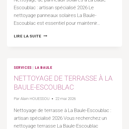
Escoublac : artisan spécialisé 2026 Le
nettoyage panneaux solaires La Baule-
Escoublac est essentiel pour maintenir…
NETTOYAGE
LIRE LA SUITE
DE
PANNEAUX
SOLAIRES
À
LA
SERVICES
|
LA BAULE
BAULE-
NETTOYAGE DE TERRASSE À LA
ESCOUBLAC
BAULE-ESCOUBLAC
Par
Alain HOUESSOU
22 mai 2026
Nettoyage de terrasse à La Baule-Escoublac :
artisan spécialisé 2026 Vous recherchez un
nettoyage terrasse La Baule-Escoublac