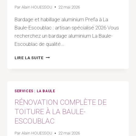
Par
Alain HOUESSOU
22 mai 2026
Bardage et habillage aluminium Prefa à La
Baule-Escoublac : artisan spécialisé 2026 Vous
recherchez un bardage aluminium La Baule-
Escoublac de qualité…
BARDAGE
LIRE LA SUITE
ET
HABILLAGE
ALUMINIUM
PREFA
À
SERVICES
|
LA BAULE
LA
RÉNOVATION COMPLÈTE DE
BAULE-
ESCOUBLAC
TOITURE À LA BAULE-
ESCOUBLAC
Par
Alain HOUESSOU
22 mai 2026