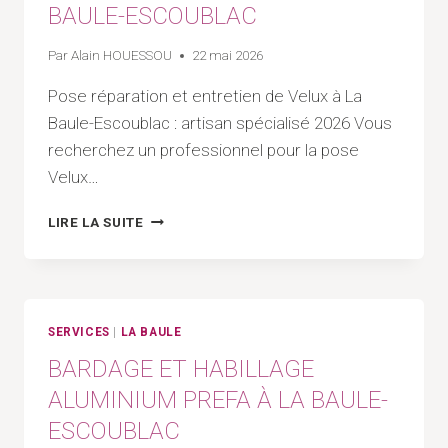
BAULE-ESCOUBLAC
Par
Alain HOUESSOU
22 mai 2026
Pose réparation et entretien de Velux à La
Baule-Escoublac : artisan spécialisé 2026 Vous
recherchez un professionnel pour la pose
Velux…
POSE
LIRE LA SUITE
RÉPARATION
ET
ENTRETIEN
DE
VELUX
SERVICES
|
LA BAULE
À
BARDAGE ET HABILLAGE
LA
BAULE-
ALUMINIUM PREFA À LA BAULE-
ESCOUBLAC
ESCOUBLAC