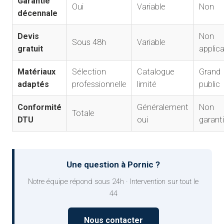
Garantie
Oui
Variable
Non
décennale
Devis
Non
Sous 48h
Variable
gratuit
applic
Matériaux
Sélection
Catalogue
Grand
adaptés
professionnelle
limité
public
Conformité
Généralement
Non
Totale
DTU
oui
garant
Une question à Pornic ?
Notre équipe répond sous 24h · Intervention sur tout le
44
Nous contacter