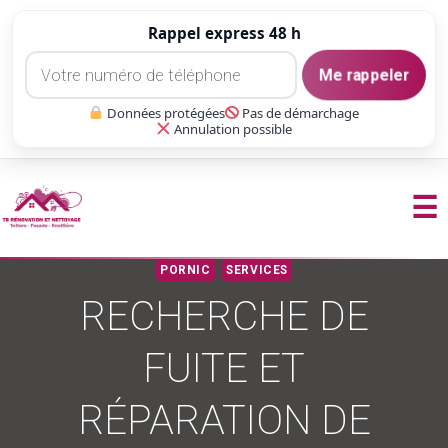
Rappel express 48 h
Me rappeler
Données protégées
Pas de démarchage
Annulation possible
☰
Aller
PORNIC
SERVICES
au
RECHERCHE DE
contenu
FUITE ET
RÉPARATION DE