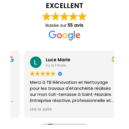
EXCELLENT
Basée sur
55 avis
Luce Marie
il y a 1 mois
Merci à TB Rénovation et Nettoyage
Mal
pour les travaux d'étanchéité réalisés
con
sur mon toit-terrasse à Saint-Nazaire.
ho
Entreprise réactive, professionnelle et
agréable. Le travail a été réalisé avec
Lire la suite
soin et dans les délais. Je recommande
cette entreprise d'étanchéité les yeux
fermés !