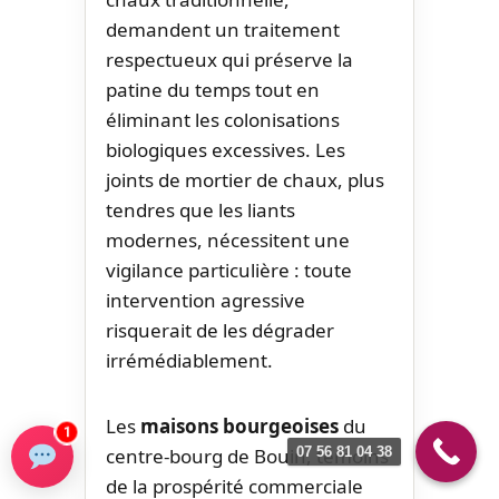
demandent un traitement
respectueux qui préserve la
patine du temps tout en
éliminant les colonisations
biologiques excessives. Les
joints de mortier de chaux, plus
tendres que les liants
modernes, nécessitent une
vigilance particulière : toute
intervention agressive
risquerait de les dégrader
irrémédiablement.
Les
maisons bourgeoises
du
1
centre-bourg de Bouin, témoins
07 56 81 04 38
de la prospérité commerciale