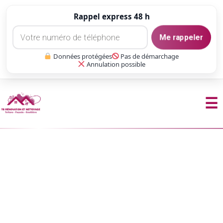
Rappel express 48 h
Me rappeler
Données protégées
Pas de démarchage
Annulation possible
☰
Aller
au
contenu