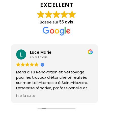
EXCELLENT
Basée sur
55 avis
Luce Marie
il y a 1 mois
Merci à TB Rénovation et Nettoyage
Mal
pour les travaux d'étanchéité réalisés
con
sur mon toit-terrasse à Saint-Nazaire.
ho
Entreprise réactive, professionnelle et
agréable. Le travail a été réalisé avec
Lire la suite
soin et dans les délais. Je recommande
cette entreprise d'étanchéité les yeux
fermés !