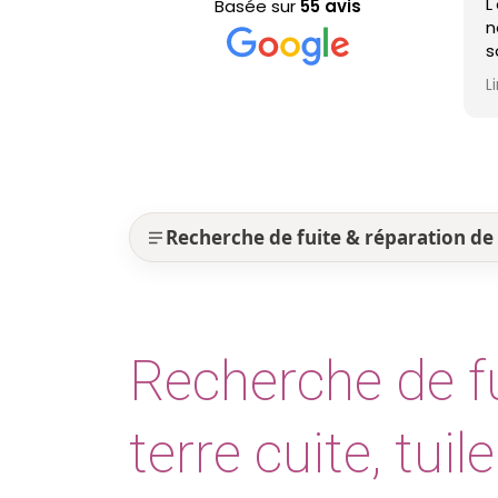
L'
Basée sur
55 avis
ne
so
pr
Lir
es
Recherche de fuite & réparation de t
Recherche de fui
terre cuite, tuil