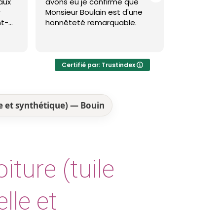
ux
avons eu je confirme que
toiture et 
Monsieur Boulain est d'une
brevin et c
t-
honnêteté remarquable.
ve,
Theo est tr
Lire la suite
le.
résultat es
vec
visible et d
Certifié par: Trustindex
Je recomm
es
le et synthétique) — Bouin
iture (tuile
lle et