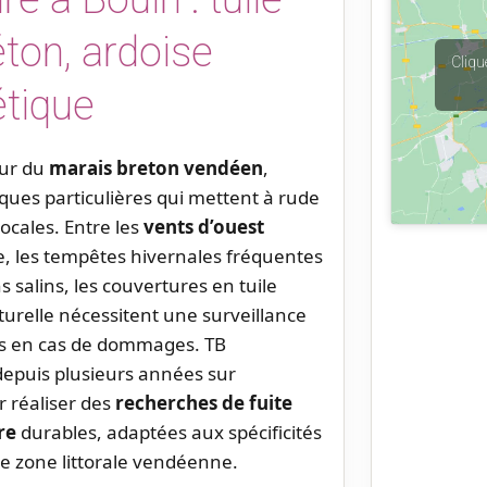
béton, ardoise
Cliqu
étique
œur du
marais breton vendéen
,
iques particulières qui mettent à rude
locales. Entre les
vents d’ouest
e, les tempêtes hivernales fréquentes
 salins, les couvertures en tuile
aturelle nécessitent une surveillance
des en cas de dommages. TB
depuis plusieurs années sur
r réaliser des
recherches de fuite
re
durables, adaptées aux spécificités
te zone littorale vendéenne.