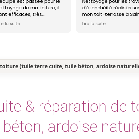
équipe est passée pour le
Nettoyage pour les trava
ttoyage de ma toiture, il
d'étanchéité réalisés sur
nt efficaces, très
mon toit-terrasse à Sain
ofessionnels et ma toiture
Nazaire. Entreprise réacti
e la suite
Lire la suite
t nickel ! Je recommande !
professionnelle et agréab
Le travail a été réalisé a
soin et dans les délais. Je
recommande cette
entreprise d'étanchéité l
yeux fermés !
oiture (tuile terre cuite, tuile béton, ardoise naturel
te & réparation de to
e béton, ardoise nature