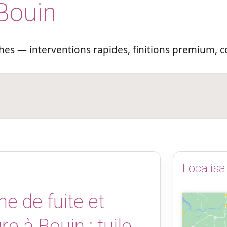
 Bouin
es — interventions rapides, finitions premium, c
Localisa
e de fuite et
re à Bouin : tuile