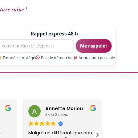
ture saine !
Rappel express 48 h
Me rappeler
Données protégées
Pas de démarchage
Annulation possible
Annette Moriou
gae
il y a 2 mois
il y 
Malgré un différent que nous
Réalisé un t