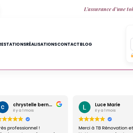
L’assurance d’une toi
RESTATIONS
RÉALISATIONS
CONTACT
BLOG
chrystelle bernard
Luce Marie
il y a 1 mois
il y a 1 mois
ès professionnel !
Merci à TB Rénovation et