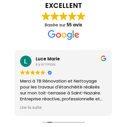
EXCELLENT
Basée sur
55 avis
Luce Marie
il y a 1 mois
Merci à TB Rénovation et Nettoyage
Mal
pour les travaux d'étanchéité réalisés
con
sur mon toit-terrasse à Saint-Nazaire.
ho
Entreprise réactive, professionnelle et
agréable. Le travail a été réalisé avec
Lire la suite
soin et dans les délais. Je recommande
cette entreprise d'étanchéité les yeux
fermés !