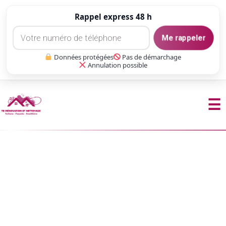
Rappel express 48 h
Me rappeler
Données protégées
Pas de démarchage
Annulation possible
☰
Aller
au
contenu