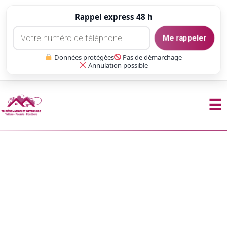
Rappel express 48 h
Me rappeler
Données protégées
Pas de démarchage
Annulation possible
☰
Aller
au
contenu