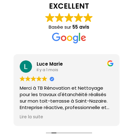
EXCELLENT
Basée sur
55 avis
Luce Marie
il y a 1 mois
Merci à TB Rénovation et Nettoyage
Mal
pour les travaux d'étanchéité réalisés
con
sur mon toit-terrasse à Saint-Nazaire.
ho
Entreprise réactive, professionnelle et
agréable. Le travail a été réalisé avec
Lire la suite
soin et dans les délais. Je recommande
cette entreprise d'étanchéité les yeux
fermés !