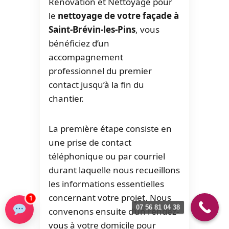
Rénovation et Nettoyage pour
le
nettoyage de votre façade à
Saint-Brévin-les-Pins
, vous
bénéficiez d’un
accompagnement
professionnel du premier
contact jusqu’à la fin du
chantier.
La première étape consiste en
une prise de contact
téléphonique ou par courriel
durant laquelle nous recueillons
les informations essentielles
concernant votre projet. Nous
1
07 56 81 04 38
convenons ensuite d’un rendez-
vous à votre domicile pour