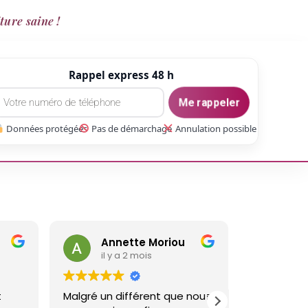
ture saine !
Rappel express 48 h
Me rappeler
Données protégées
Pas de démarchage
Annulation possible
Annette Moriou
gaetan Ga
il y a 2 mois
il y a 3 mois
Malgré un différent que nous
Réalisé un travail s