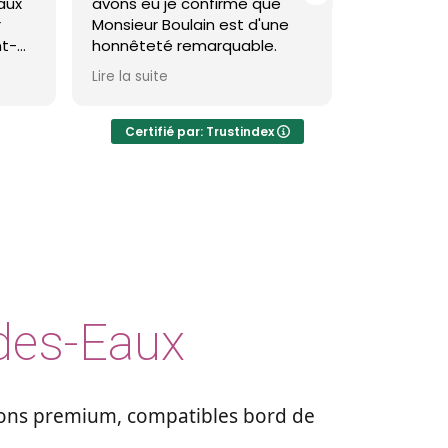
avons eu je confirme que
toiture et façade à 
Monsieur Boulain est d'une
brevin et c'est impe
honnêteté remarquable.
Theo est très pro et
Lire la suite
Lire la suite
résultat est réelle
visible et durable.
Certifié par: Trustindex
Je recommande
-des-Eaux
tions premium, compatibles bord de