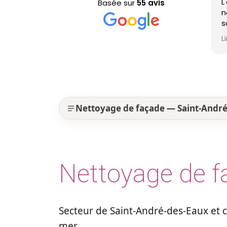
L'équipe e
Basée sur
55 avis
nettoyage d
sont effica
profession
Lire la suite
est nickel
Nettoyage de façade — Saint-André
Nettoyage de f
Secteur de Saint-André-des-Eaux et
mer.