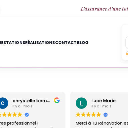
L’assurance d’une toi
RESTATIONS
RÉALISATIONS
CONTACT
BLOG
chrystelle bernard
Luce Marie
 a 1 mois
il y a 1 mois
sionnel !
Merci à TB Rénovation et