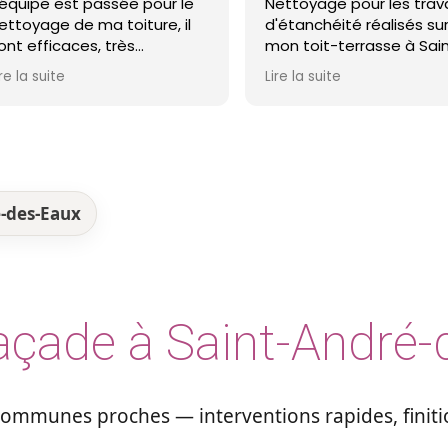
st passée pour le
Nettoyage pour les travaux
e ma toiture, il
d'étanchéité réalisés sur
ces, très
mon toit-terrasse à Saint-
nels et ma toiture
Nazaire. Entreprise réactive,
Lire la suite
 ! Je recommande !
professionnelle et agréable.
Le travail a été réalisé avec
soin et dans les délais. Je
recommande cette
entreprise d'étanchéité les
yeux fermés !
-des-Eaux
açade à Saint-André
 communes proches — interventions rapides, fini