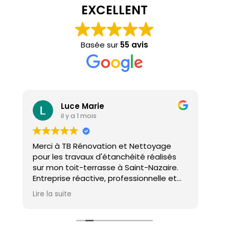
EXCELLENT
Basée sur
55 avis
Luce Marie
il y a 1 mois
Merci à TB Rénovation et Nettoyage
Mal
pour les travaux d'étanchéité réalisés
con
sur mon toit-terrasse à Saint-Nazaire.
ho
Entreprise réactive, professionnelle et
agréable. Le travail a été réalisé avec
Lire la suite
soin et dans les délais. Je recommande
cette entreprise d'étanchéité les yeux
fermés !