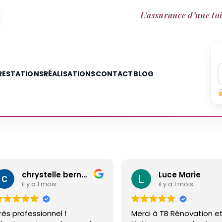
L’assurance d’une toi
RESTATIONS
RÉALISATIONS
CONTACT
BLOG
chrystelle bernard
Luce Marie
il y a 1 mois
il y a 1 mois
rès professionnel !
Merci à TB Rénovation e