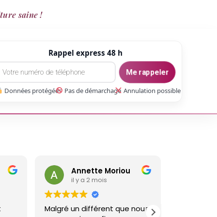
ture saine !
Rappel express 48 h
Me rappeler
Données protégées
Pas de démarchage
Annulation possible
Annette Moriou
ga
il y a 2 mois
il y
t
Malgré un différent que nous
Réalisé un 