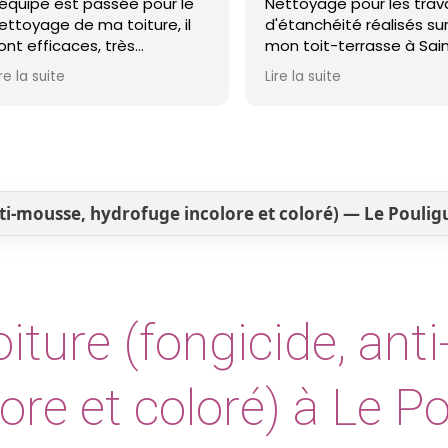
'équipe est passée pour le
Nettoyage pour les trav
ettoyage de ma toiture, il
d'étanchéité réalisés su
ont efficaces, très
mon toit-terrasse à Sai
rofessionnels et ma toiture
Nazaire. Entreprise réact
ire la suite
Lire la suite
st nickel ! Je recommande !
professionnelle et agréa
Le travail a été réalisé 
soin et dans les délais. J
recommande cette
entreprise d'étanchéité 
yeux fermés !
nti-mousse, hydrofuge incolore et coloré) — Le Pouli
iture (fongicide, ant
ore et coloré) à Le P