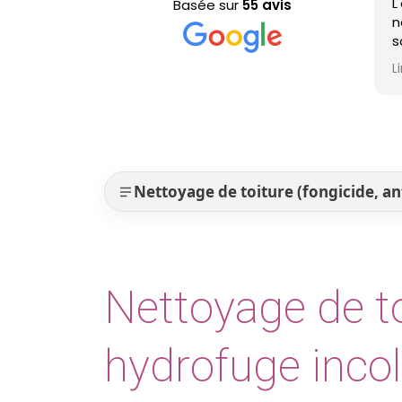
L
Basée sur
55 avis
n
s
p
L
e
Nettoyage de toiture (fongicide, a
Nettoyage de to
hydrofuge incol