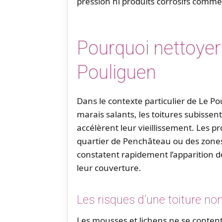
pression ni produits corrosifs comme 
Pourquoi nettoyer 
Pouliguen
Dans le contexte particulier de Le P
marais salants, les toitures subissen
accélèrent leur vieillissement. Les pr
quartier de Penchâteau ou des zones 
constatent rapidement l’apparition d
leur couverture.
Les risques d’une toiture no
Les mousses et lichens ne se content