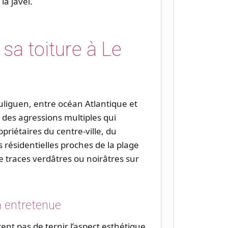
la javel.
sa toiture à Le
ouliguen, entre océan Atlantique et
t des agressions multiples qui
opriétaires du centre-ville, du
résidentielles proches de la plage
e traces verdâtres ou noirâtres sur
n entretenue
ent pas de ternir l’aspect esthétique