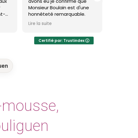
aux
avons eu je confirme que
toiture et
r
Monsieur Boulain est d'une
brevin et 
nt-
honnêteté remarquable.
ive,
Theo est t
Lire la suite
Lire la suite
ble.
résultat e
avec
visible et 
e
Certifié par: Trustindex
Je recom
les
guen
i-mousse,
ouliguen