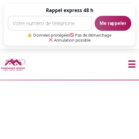
Rappel express 48 h
Me rappeler
Données protégées
Pas de démarchage
Annulation possible
☰
Aller
au
contenu