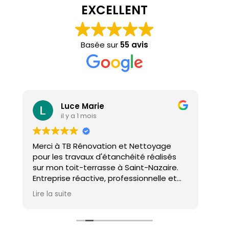
EXCELLENT
Basée sur
55 avis
Luce Marie
il y a 1 mois
Merci à TB Rénovation et Nettoyage
Mal
pour les travaux d'étanchéité réalisés
con
sur mon toit-terrasse à Saint-Nazaire.
ho
Entreprise réactive, professionnelle et
agréable. Le travail a été réalisé avec
Lire la suite
soin et dans les délais. Je recommande
cette entreprise d'étanchéité les yeux
fermés !