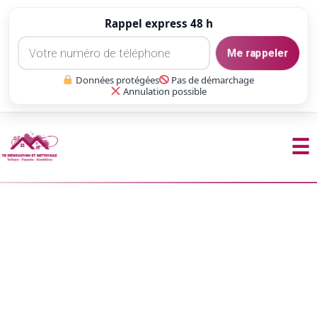
Rappel express 48 h
Me rappeler
Données protégées
Pas de démarchage
Annulation possible
☰
Aller
au
contenu