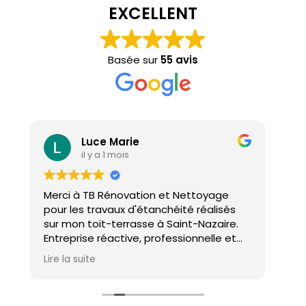
EXCELLENT
Basée sur
55 avis
Luce Marie
il y a 1 mois
Merci à TB Rénovation et Nettoyage
Mal
pour les travaux d'étanchéité réalisés
con
sur mon toit-terrasse à Saint-Nazaire.
ho
Entreprise réactive, professionnelle et
agréable. Le travail a été réalisé avec
Lire la suite
soin et dans les délais. Je recommande
cette entreprise d'étanchéité les yeux
fermés !