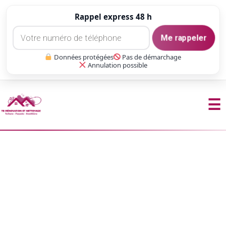
Rappel express 48 h
Me rappeler
Données protégées
Pas de démarchage
Annulation possible
☰
Aller
au
contenu