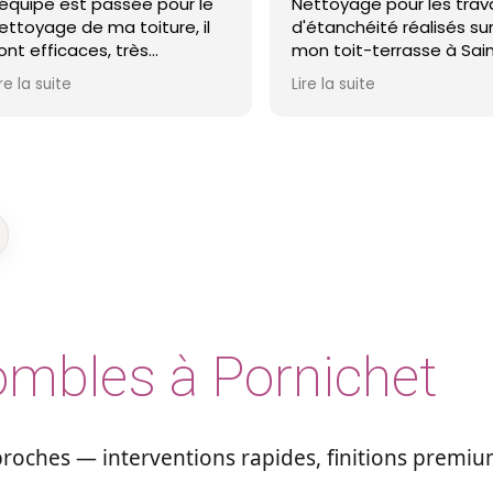
ssée pour le
Nettoyage pour les travaux
a
toiture, il
d'étanchéité réalisés sur
M
très
mon toit-terrasse à Saint-
h
et ma toiture
Nazaire. Entreprise réactive,
Lire la suite
Li
 recommande !
professionnelle et agréable.
Le travail a été réalisé avec
soin et dans les délais. Je
recommande cette
entreprise d'étanchéité les
yeux fermés !
ombles à Pornichet
oches — interventions rapides, finitions premiu