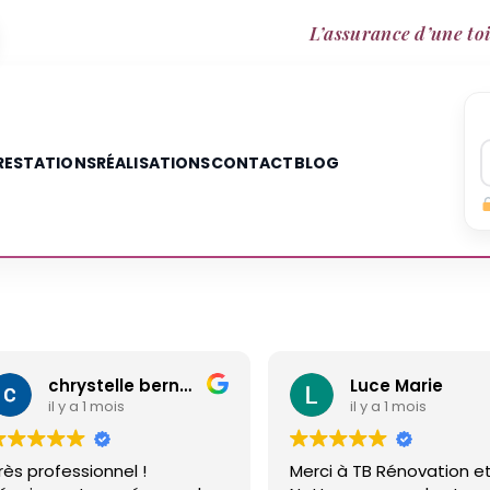
L’assurance d’une toi
RESTATIONS
RÉALISATIONS
CONTACT
BLOG
chrystelle bernard
Luce Marie
is
il y a 1 mois
el !
Merci à TB Rénovation et
M