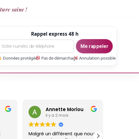
ture saine !
Rappel express 48 h
Me rappeler
Données protégées
Pas de démarchage
Annulation possible
Annette Moriou
gaetan Gate
il y a 2 mois
il y a 3 mois
algré un différent que nous
Réalisé un travail sur ma