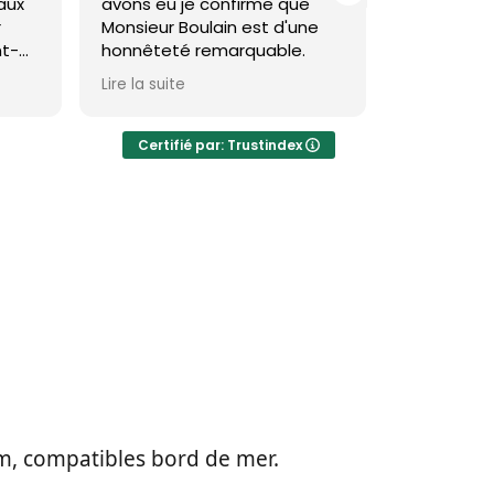
vons eu je confirme que
toiture et façade à saint
onsieur Boulain est d'une
brevin et c'est impeccabl
onnêteté remarquable.
Theo est très pro et le
re la suite
Lire la suite
résultat est réellement
visible et durable.
Certifié par: Trustindex
Je recommande
m, compatibles bord de mer.