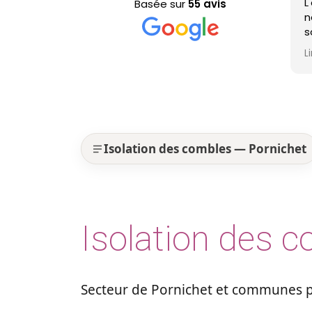
L'équipe est pa
Basée sur
55 avis
nettoyage de ma 
sont efficaces, 
professionnels 
Lire la suite
est nickel ! Je
Isolation des combles — Pornichet
Isolation des c
Secteur de Pornichet et communes pr