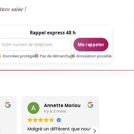
ture saine !
Rappel express 48 h
Me rappeler
Données protégées
Pas de démarchage
Annulation possible
Annette Moriou
ga
il y a 2 mois
il y
t
Malgré un différent que nous
Réalisé un 