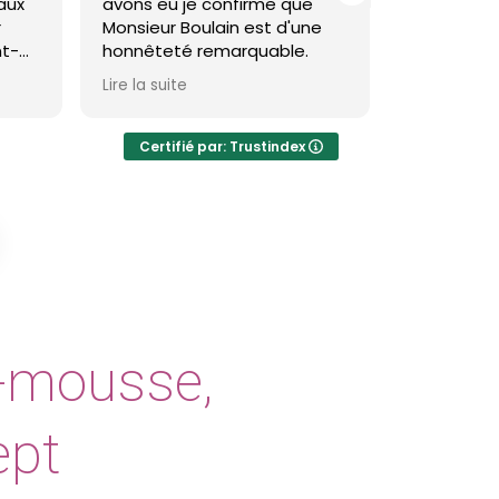
aux
avons eu je confirme que
toiture et
r
Monsieur Boulain est d'une
brevin et 
nt-
honnêteté remarquable.
ive,
Theo est t
Lire la suite
Lire la suite
ble.
résultat e
avec
visible et 
e
Certifié par: Trustindex
Je recom
les
i-mousse,
ept