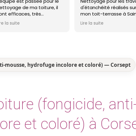
'équipe est passée pour le
Nettoyage pour les trav
ettoyage de ma toiture, il
d'étanchéité réalisés su
ont efficaces, très
mon toit-terrasse à Sai
rofessionnels et ma toiture
Nazaire. Entreprise réact
ire la suite
Lire la suite
st nickel ! Je recommande !
professionnelle et agréa
Le travail a été réalisé 
soin et dans les délais. J
recommande cette
entreprise d'étanchéité 
yeux fermés !
nti-mousse, hydrofuge incolore et coloré) — Corsept
iture (fongicide, ant
ore et coloré) à Cors