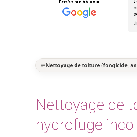
L
Basée sur
55 avis
n
s
p
L
e
Nettoyage de toiture (fongicide, a
Nettoyage de to
hydrofuge incol