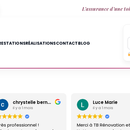
L’assurance d’une toi
RESTATIONS
RÉALISATIONS
CONTACT
BLOG
chrystelle bernard
Luce Marie
il y a 1 mois
il y a 1 mois
rès professionnel !
Merci à TB Rénovation e