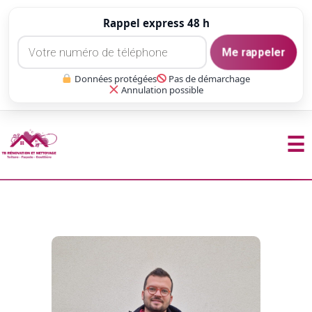
Rappel express 48 h
Me rappeler
Données protégées
Pas de démarchage
Annulation possible
☰
Aller
au
contenu