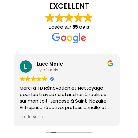
EXCELLENT
Basée sur
55 avis
Luce Marie
il y a 1 mois
Merci à TB Rénovation et Nettoyage
Mal
pour les travaux d'étanchéité réalisés
con
sur mon toit-terrasse à Saint-Nazaire.
ho
Entreprise réactive, professionnelle et
agréable. Le travail a été réalisé avec
Lire la suite
soin et dans les délais. Je recommande
cette entreprise d'étanchéité les yeux
fermés !