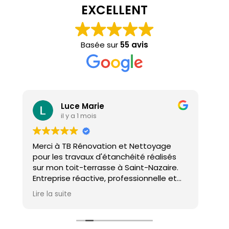
EXCELLENT
Basée sur
55 avis
Luce Marie
il y a 1 mois
Merci à TB Rénovation et Nettoyage
Mal
pour les travaux d'étanchéité réalisés
con
sur mon toit-terrasse à Saint-Nazaire.
ho
Entreprise réactive, professionnelle et
agréable. Le travail a été réalisé avec
Lire la suite
soin et dans les délais. Je recommande
cette entreprise d'étanchéité les yeux
fermés !