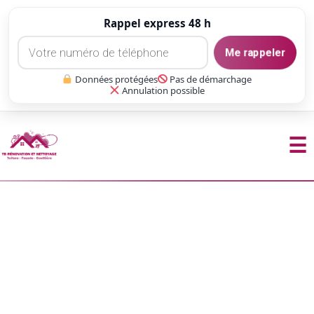
Rappel express 48 h
Me rappeler
Données protégées
Pas de démarchage
Annulation possible
☰
Aller
au
contenu