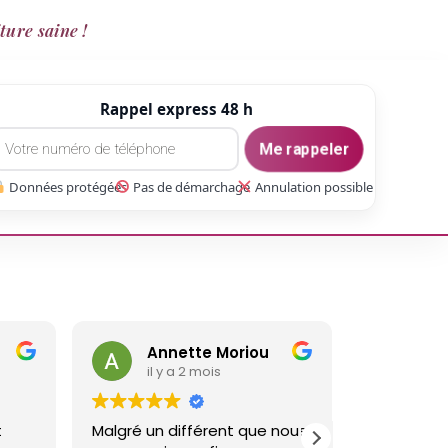
ture saine !
Rappel express 48 h
Me rappeler
Données protégées
Pas de démarchage
Annulation possible
Annette Moriou
gaetan Gate
il y a 2 mois
il y a 3 mois
ré un différent que nous
Réalisé un travail sur ma