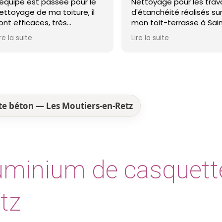
e pour le
Nettoyage pour les travaux
avon
ture, il
d'étanchéité réalisés sur
Mons
s
mon toit-terrasse à Saint-
honn
ma toiture
Nazaire. Entreprise réactive,
Lire la suite
Lire l
commande !
professionnelle et agréable.
Le travail a été réalisé avec
soin et dans les délais. Je
recommande cette
entreprise d'étanchéité les
yeux fermés !
te béton — Les Moutiers-en-Retz
luminium de casquett
tz