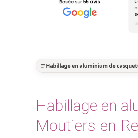
L'équipe est passé
Basée sur
55 avis
nettoyage de ma toi
sont efficaces, trè
professionnels et 
Lire la suite
est nickel ! Je re
Habillage en aluminium de casquet
Habillage en a
Moutiers-en-Re