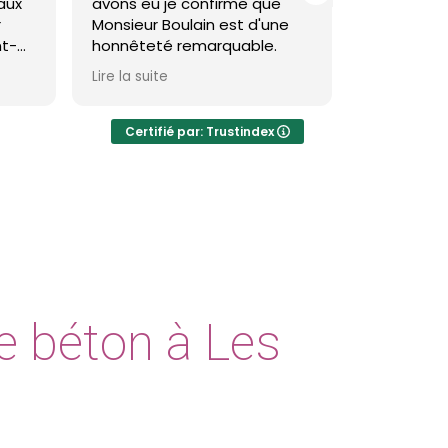
s eu je confirme que
toiture et façade à saint
ieur Boulain est d'une
brevin et c'est impeccable !
êteté remarquable.
Theo est très pro et le
a suite
Lire la suite
résultat est réellement
visible et durable.
Certifié par: Trustindex
Je recommande
e béton à Les