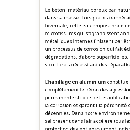
Le béton, matériau poreux par nature
dans sa masse. Lorsque les tempéra
hivernale, cette eau emprisonnée gèl
microfissures qui s’agrandissent an
métalliques internes finissent par ê
un processus de corrosion qui fait éc
dégradations, d’abord superficielles
structurels nécessitant des réparati
L’
habillage en aluminium
constitue 
complètement le béton des agression
permanente stoppe net les infiltrati
la corrosion et garantit la pérennité
décennies. Dans notre environnement
sel présent dans l’air accélère tous
protection devient absolument indis