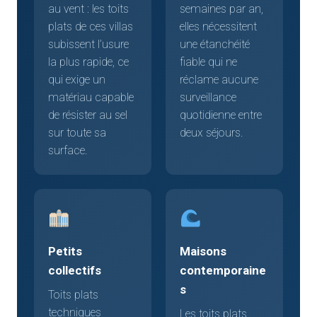
au vent : les toits
semaines par an,
plats de ces villas
elles nécessitent
subissent l’usure
une étanchéité
la plus rapide, ce
fiable qui ne
qui exige un
réclame aucune
matériau capable
surveillance
de résister au sel
quotidienne entre
sur toute sa
deux séjours.
surface.
Petits
Maisons
collectifs
contemporaine
s
Toits plats
techniques
Les toits plats