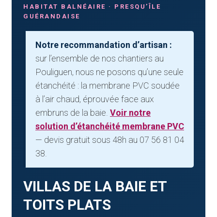
HABITAT BALNÉAIRE · PRESQU’ÎLE
GUÉRANDAISE
Notre recommandation d’artisan :
sur l’ensemble de nos chantiers au
Pouliguen, nous ne posons qu’une seule
étanchéité : la membrane PVC soudée
à l’air chaud, éprouvée face aux
embruns de la baie.
Voir notre
solution d’étanchéité membrane PVC
— devis gratuit sous 48h au 07 56 81 04
38.
VILLAS DE LA BAIE ET
TOITS PLATS