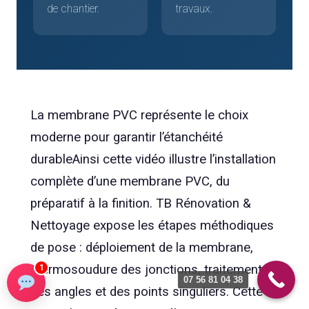
de chantier.
travaux.
La membrane PVC représente le choix
moderne pour garantir l’étanchéité
durableAinsi cette vidéo illustre l’installation
complète d’une membrane PVC, du
préparatif à la finition. TB Rénovation &
Nettoyage expose les étapes méthodiques
de pose : déploiement de la membrane,
thermosoudure des jonctions, traitement
1
07 56 81 04 38
des angles et des points singuliers. Cette