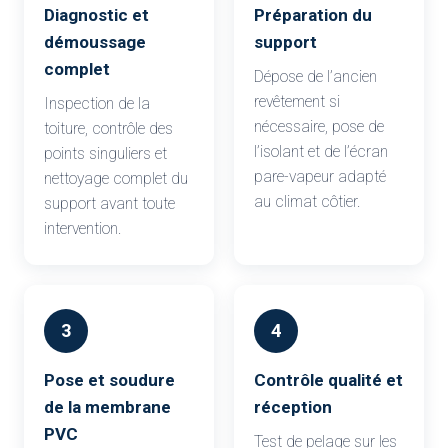
Diagnostic et
Préparation du
démoussage
support
complet
Dépose de l’ancien
revêtement si
Inspection de la
nécessaire, pose de
toiture, contrôle des
l’isolant et de l’écran
points singuliers et
pare-vapeur adapté
nettoyage complet du
au climat côtier.
support avant toute
intervention.
3
4
Pose et soudure
Contrôle qualité et
de la membrane
réception
PVC
Test de pelage sur les