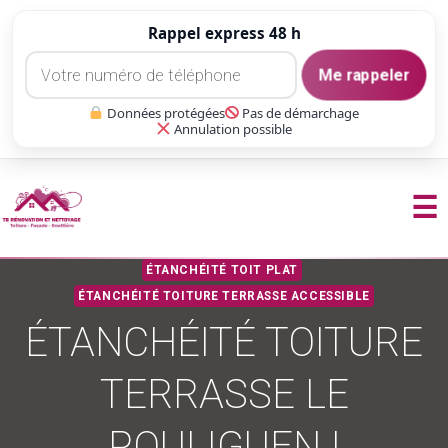
Rappel express 48 h
Me rappeler
Données protégées
Pas de démarchage
Annulation possible
☰
Aller
ÉTANCHÉITÉ TOIT PLAT
au
ÉTANCHÉITÉ TOITURE TERRASSE ACCESSIBLE
contenu
ÉTANCHÉITÉ TOITURE
TERRASSE LE
POULIGUEN |