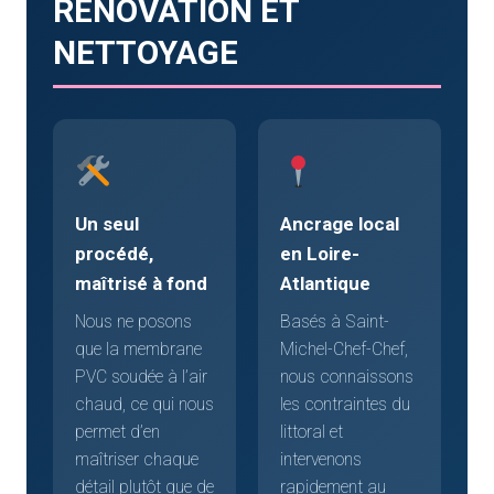
RÉNOVATION ET
NETTOYAGE
Un seul
Ancrage local
procédé,
en Loire-
maîtrisé à fond
Atlantique
Nous ne posons
Basés à Saint-
que la membrane
Michel-Chef-Chef,
PVC soudée à l’air
nous connaissons
chaud, ce qui nous
les contraintes du
permet d’en
littoral et
maîtriser chaque
intervenons
détail plutôt que de
rapidement au