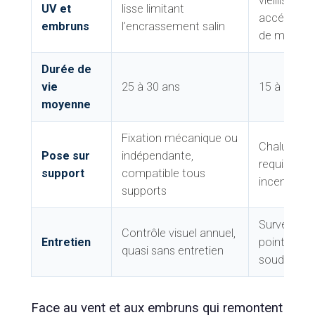
vieillissem
UV et
lisse limitant
accéléré en
embruns
l’encrassement salin
de mer
Durée de
vie
25 à 30 ans
15 à 20 an
moyenne
Fixation mécanique ou
Chalumea
Pose sur
indépendante,
requis, con
support
compatible tous
incendie
supports
Surveillanc
Contrôle visuel annuel,
Entretien
points de
quasi sans entretien
soudure
Face au vent et aux embruns qui remontent