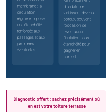
Remplacement
membrane : la
d’un bitume
circulation
vieillissant devenu
régulière impose
poreux, souvent
une étanchéité
l’occasion de
renforcée aux
revoir aussi
passages et aux
l’isolation sous
jardinières
étanchéité pour
éventuelles.
gagner en
confort.
Diagnostic offert : sachez précisément où
en est votre toiture terrasse