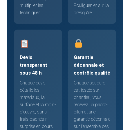
multiplier les
Pouliguen et sur la
techniques.
presqu’île.
Devis
Garantie
transparent
décennale et
sous 48 h
contrôle qualité
Chaque devis
Chaque soudure
détaille les
est testée sur
matériaux, la
chantier ; vous
surface et la main-
recevez un photo-
d’œuvre, sans
bilan et une
frais cachés ni
garantie décennale
surprise en cours
sur l’ensemble des