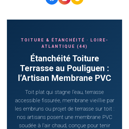
TOITURE & ÉTANCHÉITÉ · LOIRE-
ATLANTIQUE (44)
Étanchéité Toiture
Terrasse au Pouliguen :
l’Artisan Membrane PVC
Toit plat qui stagne l’eau, terrasse
accessible fissurée, membrane vieillie par
les embruns ou projet de terrasse sur toit :
nos artisans posent une membrane PVC
soudée à l’air chaud, conçue pour tenir