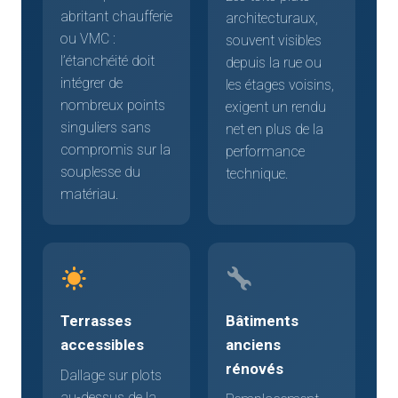
abritant chaufferie
architecturaux,
ou VMC :
souvent visibles
l’étanchéité doit
depuis la rue ou
intégrer de
les étages voisins,
nombreux points
exigent un rendu
singuliers sans
net en plus de la
compromis sur la
performance
souplesse du
technique.
matériau.
Terrasses
Bâtiments
accessibles
anciens
rénovés
Dallage sur plots
au-dessus de la