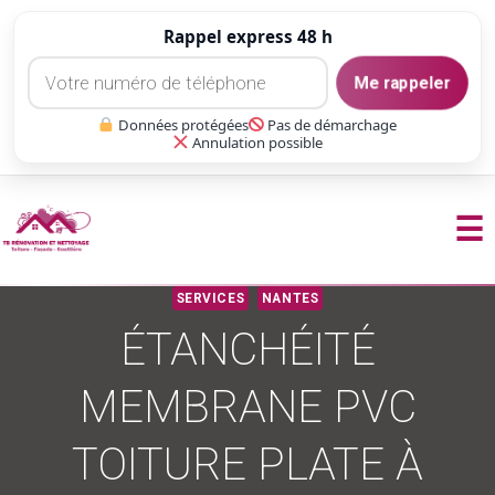
Rappel express 48 h
Me rappeler
Données protégées
Pas de démarchage
Annulation possible
☰
Aller
SERVICES
NANTES
au
ÉTANCHÉITÉ
contenu
MEMBRANE PVC
TOITURE PLATE À