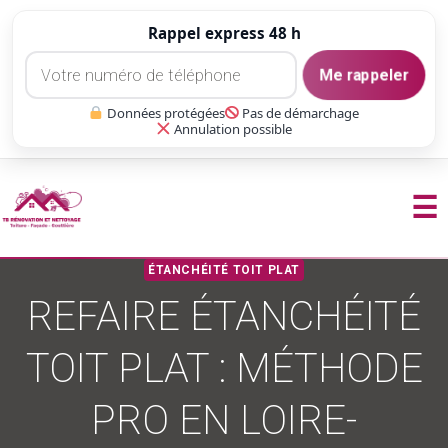
Rappel express 48 h
Me rappeler
Données protégées
Pas de démarchage
Annulation possible
☰
Aller
ÉTANCHÉITÉ TOIT PLAT
au
REFAIRE ÉTANCHÉITÉ
contenu
TOIT PLAT : MÉTHODE
PRO EN LOIRE-