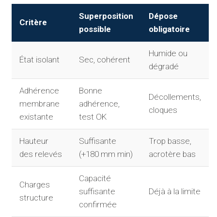
Superposition
Dépose
Critère
possible
obligatoire
Humide ou
État isolant
Sec, cohérent
dégradé
Adhérence
Bonne
Décollements,
membrane
adhérence,
cloques
existante
test OK
Hauteur
Suffisante
Trop basse,
des relevés
(+180 mm min)
acrotère bas
Capacité
Charges
suffisante
Déjà à la limite
structure
confirmée