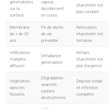
généralisées
vapeur,
étanchéité toit
sur la
décollement
plat complet
surface
en cours
Membrane
Fin de durée
Rénovation
de + de 20
de vie
étanchéité toit
ans
prévisible
terrasse
Infiltrations
Refaire
Défaillance
multiples
étanchéité toit
généralisée
diffuses
plat d’urgence
Dégradation
Végétation
Dépose totale
avancée,
dans les
et réfection
racines
fissures
complète
destructrices