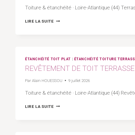
ATLANTIQUE
Toiture & étanchéité · Loire-Atlantique (44) Ter
TERRASSE
LIRE LA SUITE
SUR
GARAGE
EXISTANT
:
GUIDE
2026
ÉTANCHÉITÉ TOIT PLAT
|
ÉTANCHÉITÉ TOITURE TERRASS
|
REVÊTEMENT DE TOIT TERRASSE :
TB
RÉNOVATION
Par
Alain HOUESSOU
9 juillet 2026
&
NETTOYAGE
Toiture & étanchéité · Loire-Atlantique (44) Revêt
REVÊTEMENT
LIRE LA SUITE
DE
TOIT
TERRASSE
: