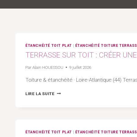
ÉTANCHÉITÉ TOIT PLAT
|
ÉTANCHÉITÉ TOITURE TERRASS
TERRASSE SUR TOIT : CRÉER UNE
Par
Alain HOUESSOU
9 juillet 2026
Toiture & étanchéité · Loire-Atlantique (44) Ter
TERRASSE
LIRE LA SUITE
SUR
TOIT
:
CRÉER
UNE
TERRASSE
ÉTANCHÉITÉ TOIT PLAT
|
ÉTANCHÉITÉ TOITURE TERRASS
ACCESSIBLE