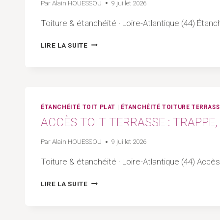
Par
Alain HOUESSOU
9 juillet 2026
|
ARTISAN
Toiture & étanchéité · Loire-Atlantique (44) Étanch
44
ÉTANCHÉIFIER
LIRE LA SUITE
:
DÉFINITION,
MÉTHODES
ET
RÈGLES
DE
ÉTANCHÉITÉ TOIT PLAT
|
ÉTANCHÉITÉ TOITURE TERRASS
L’ART
ACCÈS TOIT TERRASSE : TRAPPE,
|
ARTISAN
Par
Alain HOUESSOU
9 juillet 2026
44
–
Toiture & étanchéité · Loire-Atlantique (44) Accè
LOIRE-
ATLANTIQUE
ACCÈS
LIRE LA SUITE
TOIT
TERRASSE
: