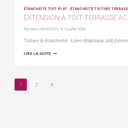
QUE
POSER
ÉTANCHÉITÉ TOIT PLAT
|
ÉTANCHÉITÉ TOITURE TERRASS
SUR
EXTENSION À TOIT TERRASSE ACC
L’ÉTANCHÉITÉ
?
Par
Alain HOUESSOU
9 juillet 2026
|
ARTISAN
Toiture & étanchéité · Loire-Atlantique (44) Exte
44
–
EXTENSION
LIRE LA SUITE
LOIRE-
À
ATLANTIQUE
TOIT
TERRASSE
ACCESSIBLE
Navigation
|
Page
1
2
ARTISAN
44
suivante
de
–
LOIRE-
page
ATLANTIQUE