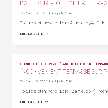
DALLE SUR PLOT TOITURE TERRAS
|
ARTISAN
Par
Alain HOUESSOU
9 juillet 2026
44
–
Toiture & étanchéité · Loire-Atlantique (44) Dalle
LOIRE-
ATLANTIQUE
DALLE
LIRE LA SUITE
SUR
PLOT
TOITURE
TERRASSE
:
POSE
ÉTANCHÉITÉ TOIT PLAT
|
ÉTANCHÉITÉ TOITURE TERRASS
SUR
INCONVÉNIENT TERRASSE SUR PLO
ÉTANCHÉITÉ
|
Par
Alain HOUESSOU
9 juillet 2026
ARTISAN
44
Toiture & étanchéité · Loire-Atlantique (44) Inconv
–
LOIRE-
INCONVÉNIENT
LIRE LA SUITE
ATLANTIQUE
TERRASSE