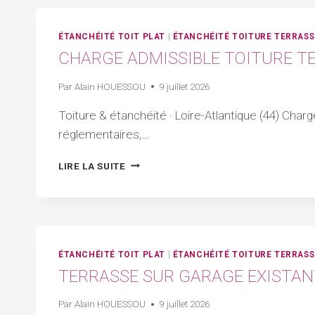
TRAPPE,
ESCALIER,
ÉCHELLE
ÉTANCHÉITÉ TOIT PLAT
|
ÉTANCHÉITÉ TOITURE TERRASS
OU
CHARGE ADMISSIBLE TOITURE TE
LANTERNEAU
|
Par
Alain HOUESSOU
9 juillet 2026
ARTISAN
44
Toiture & étanchéité · Loire-Atlantique (44) Cha
–
réglementaires,…
LOIRE
ATLANTIQUE
CHARGE
LIRE LA SUITE
ADMISSIBLE
TOITURE
TERRASSE
ACCESSIBLE
2026
|
ÉTANCHÉITÉ TOIT PLAT
|
ÉTANCHÉITÉ TOITURE TERRASS
ARTISAN
TERRASSE SUR GARAGE EXISTANT
44
–
Par
Alain HOUESSOU
9 juillet 2026
LOIRE-