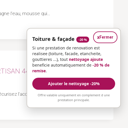
stagne l’eau, mousse qui…
x
Fermer
Toiture & façade
-20 %
Si une prestation de renovation est
realisee (toiture, facade, etancheite,
gouttieres ...), tout
nettoyage ajoute
beneficie automatiquement de
-20 % de
RTISAN 44 – LOIRE ATLANTIQUE
remise
.
Ajouter le nettoyage -20%
écurisez l’accès à votre toiture-terrasse…
Offre valable uniquement en complement d une
prestation principale.