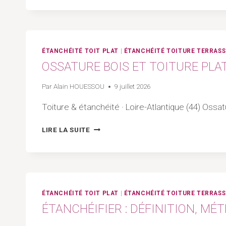
SUR
PLOT
:
LE
VRAI
ÉTANCHÉITÉ TOIT PLAT
|
ÉTANCHÉITÉ TOITURE TERRASS
BILAN
OSSATURE BOIS ET TOITURE PLAT
2026
|
Par
Alain HOUESSOU
9 juillet 2026
ARTISAN
44
Toiture & étanchéité · Loire-Atlantique (44) Ossa
–
LOIRE-
OSSATURE
LIRE LA SUITE
ATLANTIQUE
BOIS
ET
TOITURE
PLATE
:
STRUCTURE,
ÉTANCHÉITÉ TOIT PLAT
|
ÉTANCHÉITÉ TOITURE TERRASS
PLANS
ÉTANCHÉIFIER : DÉFINITION, MÉT
ET
ÉTANCHÉITÉ