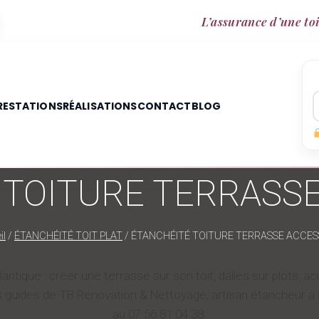
L’assurance d’une toi
RESTATIONS
RÉALISATIONS
CONTACT
BLOG
 TOITURE TERRASSE
il
/
ÉTANCHÉITÉ TOIT PLAT
/
ÉTANCHÉITÉ TOITURE TERRASSE ACCES
lantique : créer une terrasse sur son toit, dalles sur plots,
guides de TB Rénovation & Nettoyage, artisan étancheur à S
au 07 56 81 04 38.