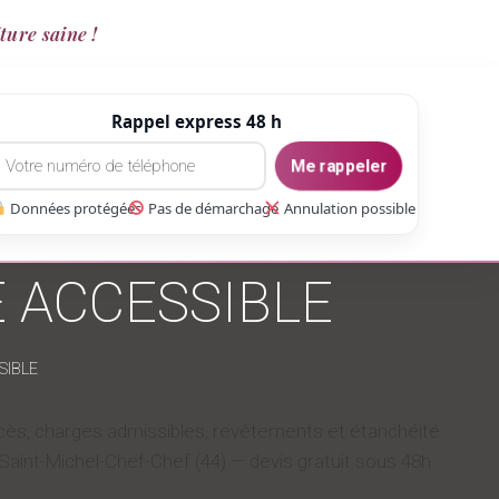
ture saine !
Rappel express 48 h
Me rappeler
Données protégées
Pas de démarchage
Annulation possible
 ACCESSIBLE
SIBLE
 accès, charges admissibles, revêtements et étanchéité
aint-Michel-Chef-Chef (44) — devis gratuit sous 48h