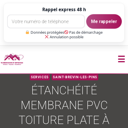
Rappel express 48 h
Me rappeler
Données protégées
Pas de démarchage
Annulation possible
☰
Aller
SERVICES
SAINT-BREVIN-LES-PINS
au
ÉTANCHÉITÉ
contenu
MEMBRANE PVC
TOITURE PLATE À