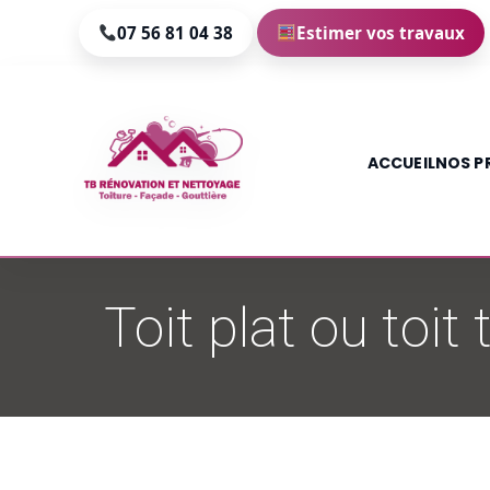
07 56 81 04 38
Estimer vos travaux
ACCUEIL
NOS P
Aller
au
Toit plat ou toit 
contenu