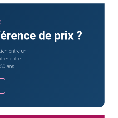
)
fférence de prix ?
tien entre un
itrer entre
 30 ans