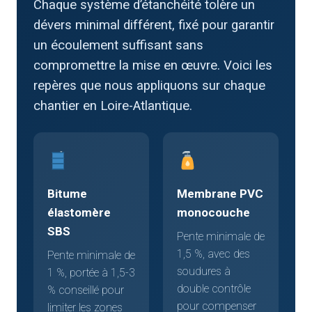
Chaque système d’étanchéité tolère un
dévers minimal différent, fixé pour garantir
un écoulement suffisant sans
compromettre la mise en œuvre. Voici les
repères que nous appliquons sur chaque
chantier en Loire-Atlantique.
Bitume
Membrane PVC
élastomère
monocouche
SBS
Pente minimale de
1,5 %, avec des
Pente minimale de
soudures à
1 %, portée à 1,5-3
double contrôle
% conseillé pour
pour compenser
limiter les zones