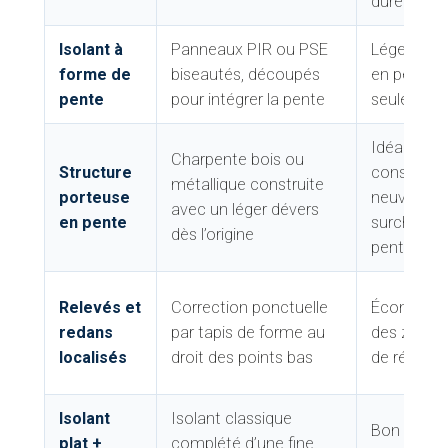
durée
Isolant à
Panneaux PIR ou PSE
Léger, isol
forme de
biseautés, découpés
en pente 
pente
pour intégrer la pente
seule pose
Idéal en
Charpente bois ou
Structure
construct
métallique construite
porteuse
neuve, au
avec un léger dévers
en pente
surcharge l
dès l’origine
pente
Relevés et
Correction ponctuelle
Économiq
redans
par tapis de forme au
des zones 
localisés
droit des points bas
de rétenti
Isolant
Isolant classique
Bon comp
plat +
complété d’une fine