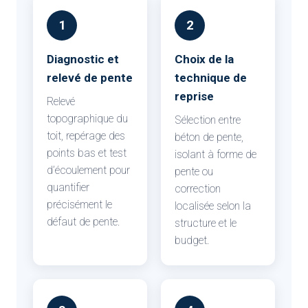
1
2
Diagnostic et
Choix de la
relevé de pente
technique de
reprise
Relevé
topographique du
Sélection entre
toit, repérage des
béton de pente,
points bas et test
isolant à forme de
d’écoulement pour
pente ou
quantifier
correction
précisément le
localisée selon la
défaut de pente.
structure et le
budget.