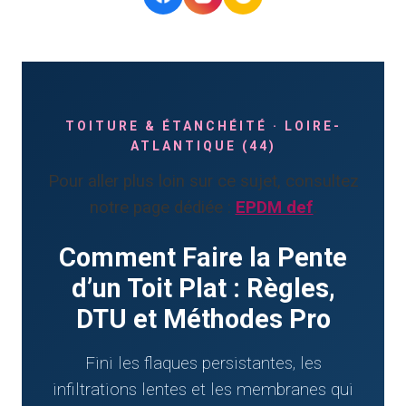
TOITURE & ÉTANCHÉITÉ · LOIRE-
ATLANTIQUE (44)
Pour aller plus loin sur ce sujet, consultez
notre page dédiée :
EPDM def
.
Comment Faire la Pente
d’un Toit Plat : Règles,
DTU et Méthodes Pro
Fini les flaques persistantes, les
infiltrations lentes et les membranes qui