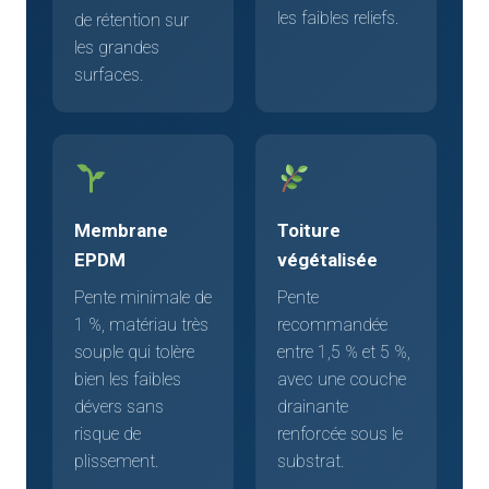
les faibles reliefs.
de rétention sur
les grandes
surfaces.
Membrane
Toiture
EPDM
végétalisée
Pente minimale de
Pente
1 %, matériau très
recommandée
souple qui tolère
entre 1,5 % et 5 %,
bien les faibles
avec une couche
dévers sans
drainante
risque de
renforcée sous le
plissement.
substrat.