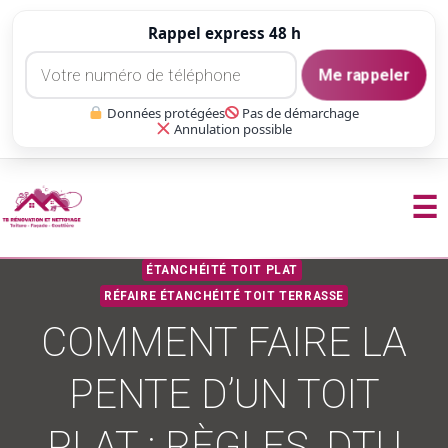
Rappel express 48 h
Me rappeler
Données protégées
Pas de démarchage
Annulation possible
☰
Aller
ÉTANCHÉITÉ TOIT PLAT
au
RÉFAIRE ÉTANCHÉITÉ TOIT TERRASSE
contenu
COMMENT FAIRE LA
PENTE D’UN TOIT
PLAT : RÈGLES, DTU