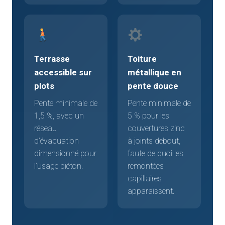
Terrasse
Toiture
accessible sur
métallique en
plots
pente douce
Pente minimale de
Pente minimale de
1,5 %, avec un
5 % pour les
réseau
couvertures zinc
d’évacuation
à joints debout,
dimensionné pour
faute de quoi les
l’usage piéton.
remontées
capillaires
apparaissent.