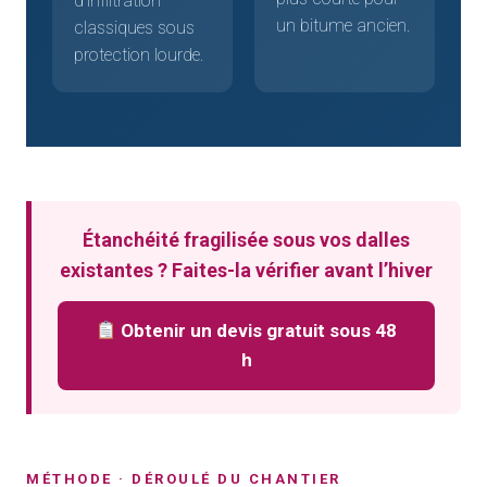
d’infiltration
un bitume ancien.
classiques sous
protection lourde.
Étanchéité fragilisée sous vos dalles
existantes ? Faites-la vérifier avant l’hiver
Obtenir un devis gratuit sous 48
h
MÉTHODE · DÉROULÉ DU CHANTIER