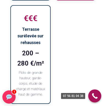
€€€
Terrasse
surélevée sur
rehausses
200 –
280 €/m²
Plots de grande
hauteur, garde-
corps, étude de
charge et matériaux
1
haut de gamme.
07 56 81 04 38