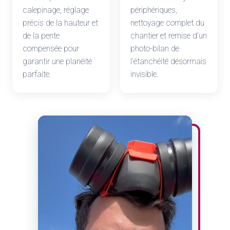
calepinage, réglage
périphériques,
précis de la hauteur et
nettoyage complet du
de la pente
chantier et remise d’un
compensée pour
photo-bilan de
garantir une planéité
l’étanchéité désormais
parfaite.
invisible.