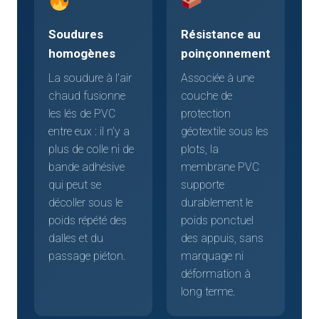
Soudures
Résistance au
homogènes
poinçonnement
La soudure à l’air
Associée à une
chaud fusionne
couche de
les lés de PVC
protection
entre eux : il n’y a
géotextile sous les
plus de colle ni de
plots, la
bande adhésive
membrane PVC
qui peut se
supporte
décoller sous le
durablement le
poids répété des
poids ponctuel
dalles et du
des appuis, sans
passage piéton.
marquage ni
déformation à
long terme.