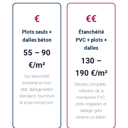
€
€€
Plots seuls +
Étanchéité
dalles béton
PVC + plots +
dalles
55 – 90
130 –
€/m²
190 €/m²
Sur étanchéité
existante en bon
Solution complète :
état, dallage béton
réfection de la
standard, fourniture
membrane PVC,
et pose comprises.
plots réglables et
dallage grès
cérame ou béton.