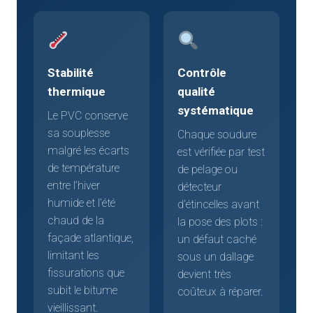
Stabilité
Contrôle
thermique
qualité
systématique
Le PVC conserve
sa souplesse
Chaque soudure
malgré les écarts
est vérifiée par test
de température
de pelage ou
entre l’hiver
détecteur
humide et l’été
d’étincelles avant
chaud de la
la pose des plots :
façade atlantique,
un défaut caché
limitant les
sous un dallage
fissurations que
devient très
subit le bitume
coûteux à réparer.
vieillissant.