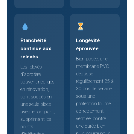
Étanchéité
Longévité
continue aux
éprouvée
relevés
Bien posée, une
membrane PVC
Les relevés
dépasse
d’acrotère,
régulièrement 25 à
souvent négligés
30 ans de service
en rénovation,
sous une
sont soudés en
protection lourde
une seule pièce
correctement
avec le rampant,
ventilée, contre
supprimant les
une durée bien
points
plus courte pour