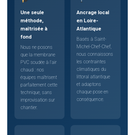
Une seule
Ancrage local
méthode,
en Loire-
maîtrisée à
Atlantique
fond
Basés à Saint-
Michel-Chef-Chef,
Nous ne posons
nous connaissons
que la membrane
les contraintes
PVC soudée à l’air
climatiques du
chaud : nos
littoral atlantique
équipes maîtrisent
et adaptons
parfaitement cette
chaque pose en
technique, sans
conséquence.
improvisation sur
chantier.