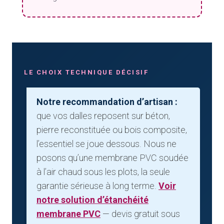
LE CHOIX TECHNIQUE DÉCISIF
Notre recommandation d’artisan :
que vos dalles reposent sur béton,
pierre reconstituée ou bois composite,
l’essentiel se joue dessous. Nous ne
posons qu’une membrane PVC soudée
à l’air chaud sous les plots, la seule
garantie sérieuse à long terme.
Voir
notre solution d’étanchéité
membrane PVC
— devis gratuit sous