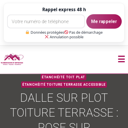
Rappel express 48 h
Me rappeler
Données protégées
Pas de démarchage
Annulation possible
☰
Aller
ÉTANCHÉITÉ TOIT PLAT
au
ÉTANCHÉITÉ TOITURE TERRASSE ACCESSIBLE
contenu
DALLE SUR PLOT
TOITURE TERRASSE :
POSE SUR