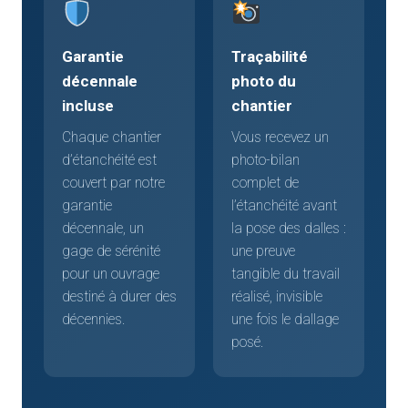
Garantie
Traçabilité
décennale
photo du
incluse
chantier
Chaque chantier
Vous recevez un
d’étanchéité est
photo-bilan
couvert par notre
complet de
garantie
l’étanchéité avant
décennale, un
la pose des dalles :
gage de sérénité
une preuve
pour un ouvrage
tangible du travail
destiné à durer des
réalisé, invisible
décennies.
une fois le dallage
posé.