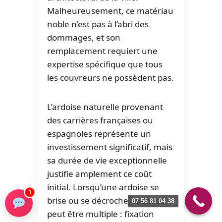
Malheureusement, ce matériau
noble n’est pas à l’abri des
dommages, et son
remplacement requiert une
expertise spécifique que tous
les couvreurs ne possèdent pas.
L’ardoise naturelle provenant
des carrières françaises ou
espagnoles représente un
investissement significatif, mais
sa durée de vie exceptionnelle
justifie amplement ce coût
initial. Lorsqu’une ardoise se
1
brise ou se décroche, la cause
07 56 81 04 38
peut être multiple : fixation