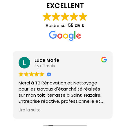
EXCELLENT
Basée sur
55 avis
Luce Marie
il y a 1 mois
Merci à TB Rénovation et Nettoyage
Mal
pour les travaux d'étanchéité réalisés
con
sur mon toit-terrasse à Saint-Nazaire.
ho
Entreprise réactive, professionnelle et
agréable. Le travail a été réalisé avec
Lire la suite
soin et dans les délais. Je recommande
cette entreprise d'étanchéité les yeux
fermés !