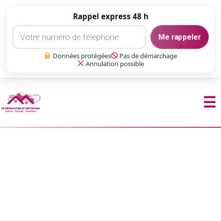
Rappel express 48 h
Me rappeler
Données protégées
Pas de démarchage
Annulation possible
☰
Aller
au
contenu