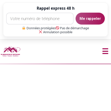
Rappel express 48 h
Me rappeler
Données protégées
Pas de démarchage
Annulation possible
☰
Aller
au
contenu