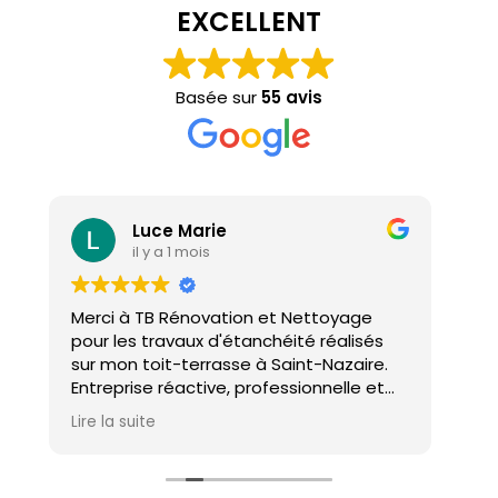
EXCELLENT
Basée sur
55 avis
Luce Marie
il y a 1 mois
Merci à TB Rénovation et Nettoyage
Mal
pour les travaux d'étanchéité réalisés
con
sur mon toit-terrasse à Saint-Nazaire.
ho
Entreprise réactive, professionnelle et
agréable. Le travail a été réalisé avec
Lire la suite
soin et dans les délais. Je recommande
cette entreprise d'étanchéité les yeux
fermés !