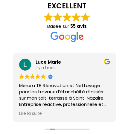
EXCELLENT
Basée sur
55 avis
Luce Marie
il y a 1 mois
Merci à TB Rénovation et Nettoyage
Mal
pour les travaux d'étanchéité réalisés
con
sur mon toit-terrasse à Saint-Nazaire.
ho
Entreprise réactive, professionnelle et
agréable. Le travail a été réalisé avec
Lire la suite
soin et dans les délais. Je recommande
cette entreprise d'étanchéité les yeux
fermés !