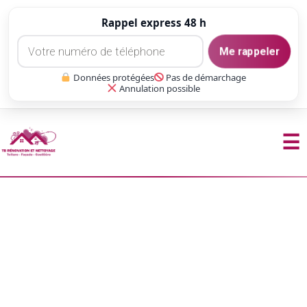
Rappel express 48 h
Me rappeler
Données protégées
Pas de démarchage
Annulation possible
☰
Aller
au
contenu