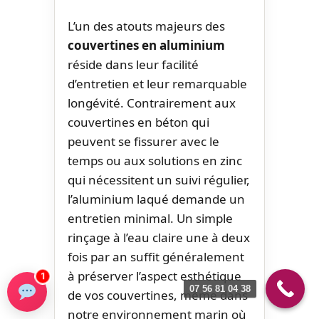
L’un des atouts majeurs des
couvertines en aluminium
réside dans leur facilité
d’entretien et leur remarquable
longévité. Contrairement aux
couvertines en béton qui
peuvent se fissurer avec le
temps ou aux solutions en zinc
qui nécessitent un suivi régulier,
l’aluminium laqué demande un
entretien minimal. Un simple
rinçage à l’eau claire une à deux
fois par an suffit généralement
à préserver l’aspect esthétique
1
07 56 81 04 38
de vos couvertines, même dans
notre environnement marin où