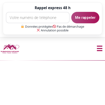
Rappel express 48 h
Me rappeler
Données protégées
Pas de démarchage
Annulation possible
☰
Aller
au
contenu