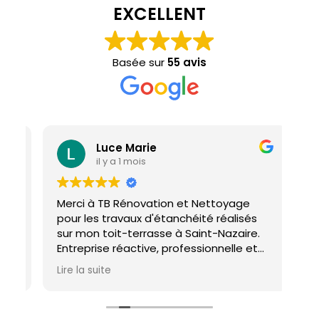
EXCELLENT
Basée sur
55 avis
Luce Marie
il y a 1 mois
Merci à TB Rénovation et Nettoyage
Mal
pour les travaux d'étanchéité réalisés
con
sur mon toit-terrasse à Saint-Nazaire.
ho
Entreprise réactive, professionnelle et
agréable. Le travail a été réalisé avec
Lire la suite
soin et dans les délais. Je recommande
cette entreprise d'étanchéité les yeux
fermés !