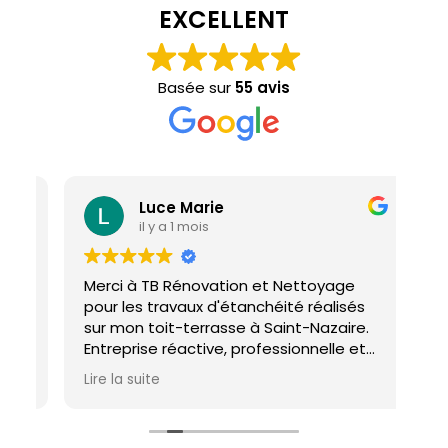
EXCELLENT
Basée sur
55 avis
Luce Marie
il y a 1 mois
Merci à TB Rénovation et Nettoyage
Mal
pour les travaux d'étanchéité réalisés
con
sur mon toit-terrasse à Saint-Nazaire.
ho
Entreprise réactive, professionnelle et
agréable. Le travail a été réalisé avec
Lire la suite
soin et dans les délais. Je recommande
cette entreprise d'étanchéité les yeux
fermés !