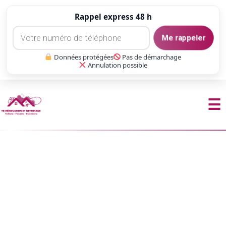
Rappel express 48 h
Me rappeler
Données protégées
Pas de démarchage
Annulation possible
☰
Aller
au
contenu