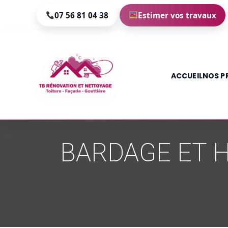
07 56 81 04 38
Estimer vos travaux
ACCUEIL
NOS P
Aller
au
BARDAGE ET H
contenu