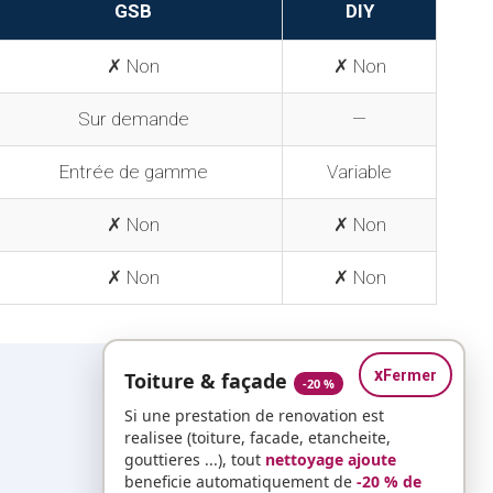
GSB
DIY
✗ Non
✗ Non
Sur demande
—
Entrée de gamme
Variable
✗ Non
✗ Non
✗ Non
✗ Non
x
Fermer
Toiture & façade
-20 %
Si une prestation de renovation est
realisee (toiture, facade, etancheite,
gouttieres ...), tout
nettoyage ajoute
beneficie automatiquement de
-20 % de