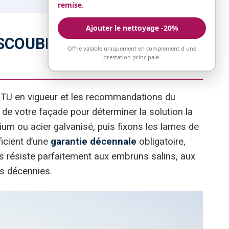
remise
.
Ajouter le nettoyage -20%
SCOUBLAC : MÉTHODE ET
Offre valable uniquement en complement d une
prestation principale.
TU en vigueur et les recommandations du
e votre façade pour déterminer la solution la
um ou acier galvanisé, puis fixons les lames de
ficient d’une
garantie décennale
obligatoire,
s résiste parfaitement aux embruns salins, aux
es décennies.