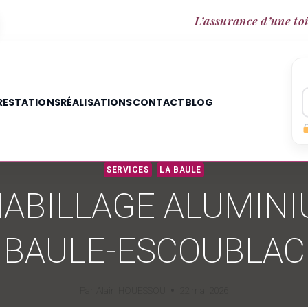
L’assurance d’une toi
RESTATIONS
RÉALISATIONS
CONTACT
BLOG
SERVICES
LA BAULE
ABILLAGE ALUMINI
BAULE-ESCOUBLAC
Par
Alain HOUESSOU
22 mai 2026