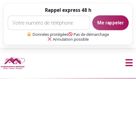
Rappel express 48 h
Me rappeler
Données protégées
Pas de démarchage
Annulation possible
☰
Aller
au
contenu