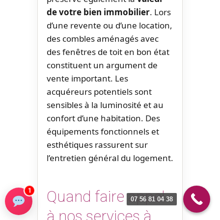
de votre bien immobilier
. Lors
d’une revente ou d’une location,
des combles aménagés avec
des fenêtres de toit en bon état
constituent un argument de
vente important. Les
acquéreurs potentiels sont
sensibles à la luminosité et au
confort d’une habitation. Des
équipements fonctionnels et
esthétiques rassurent sur
l’entretien général du logement.
1
Quand faire appel
07 56 81 04 38
à nos services à