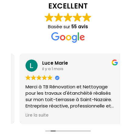
EXCELLENT
Basée sur
55 avis
Luce Marie
il y a 1 mois
Merci à TB Rénovation et Nettoyage
Mal
pour les travaux d'étanchéité réalisés
con
sur mon toit-terrasse à Saint-Nazaire.
ho
Entreprise réactive, professionnelle et
agréable. Le travail a été réalisé avec
Lire la suite
soin et dans les délais. Je recommande
cette entreprise d'étanchéité les yeux
fermés !