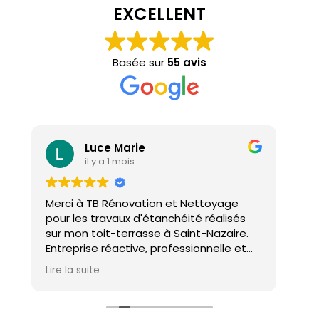
EXCELLENT
Basée sur
55 avis
Luce Marie
il y a 1 mois
Merci à TB Rénovation et Nettoyage
Mal
pour les travaux d'étanchéité réalisés
con
sur mon toit-terrasse à Saint-Nazaire.
ho
Entreprise réactive, professionnelle et
agréable. Le travail a été réalisé avec
Lire la suite
soin et dans les délais. Je recommande
cette entreprise d'étanchéité les yeux
fermés !