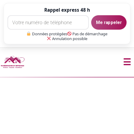
Rappel express 48 h
Me rappeler
Données protégées
Pas de démarchage
Annulation possible
☰
Aller
au
contenu