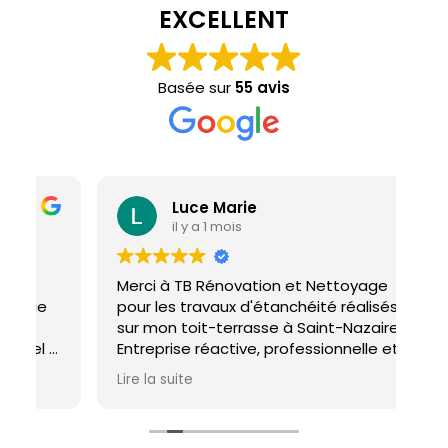
EXCELLENT
Basée sur
55 avis
Luce Marie
il y a 1 mois
Merci à TB Rénovation et Nettoyage
Mal
pour les travaux d'étanchéité réalisés
con
sur mon toit-terrasse à Saint-Nazaire.
ho
Entreprise réactive, professionnelle et
agréable. Le travail a été réalisé avec
Lire la suite
soin et dans les délais. Je recommande
cette entreprise d'étanchéité les yeux
fermés !