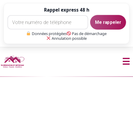
Rappel express 48 h
Me rappeler
Données protégées
Pas de démarchage
Annulation possible
☰
Aller
au
contenu