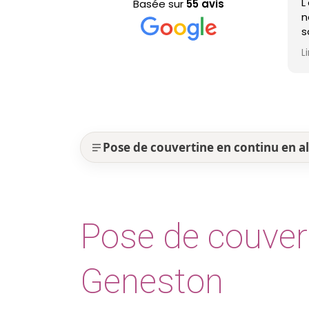
L'équipe est passée pour 
Basée sur
55 avis
nettoyage de ma toiture, i
sont efficaces, très
professionnels et ma toit
Lire la suite
est nickel ! Je recommand
Pose de couvertine en continu en
Pose de couver
Geneston