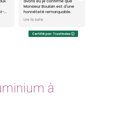
 confirme que
toiture et façade à saint
lain est d'une
brevin et c'est impeccable !
remarquable.
Theo est très pro et le
Lire la suite
résultat est réellement
visible et durable.
Certifié par: Trustindex
Je recommande
luminium à