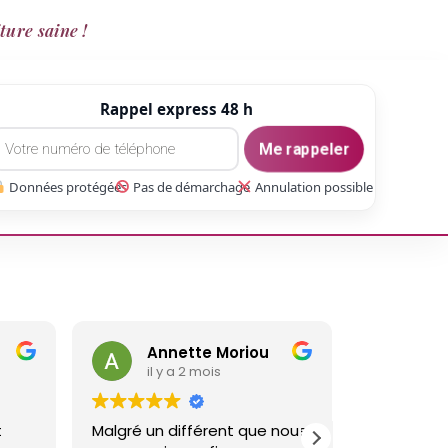
ture saine !
Rappel express 48 h
Me rappeler
Données protégées
Pas de démarchage
Annulation possible
tte Moriou
gaetan Gate
 2 mois
il y a 3 mois
ifférent que nous
Réalisé un travail sur ma