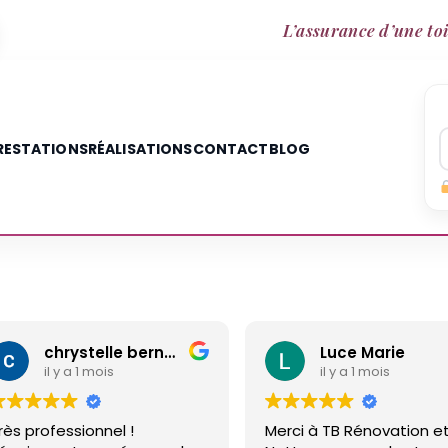
L’assurance d’une toi
RESTATIONS
RÉALISATIONS
CONTACT
BLOG
Luce Marie
Anne
il y a 1 mois
il y a
Merci à TB Rénovation et
Malgré un d