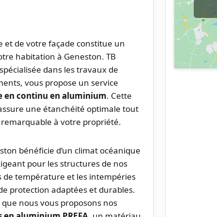
re et de votre façade constitue un
otre habitation à Geneston. TB
pécialisée dans les travaux de
ments, vous propose un service
e en continu en aluminium
. Cette
 assure une étanchéité optimale tout
 remarquable à votre propriété.
ston bénéficie d’un climat océanique
xigeant pour les structures de nos
ns de température et les intempéries
 de protection adaptées et durables.
e que nous vous proposons nos
s en aluminium PREFA
, un matériau