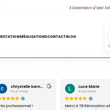
L’assurance d’une toi
RESTATIONS
RÉALISATIONS
CONTACT
BLOG
Luce Marie
Annette Mo
il y a 1 mois
il y a 2 mois
Merci à TB Rénovation et
Malgré un différent