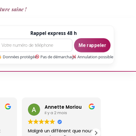
ture saine !
Rappel express 48 h
Me rappeler
Données protégées
Pas de démarchage
Annulation possible
riou
gaetan Gate
il y a 3 mois
 que nous
Réalisé un travail sur ma
Nous 