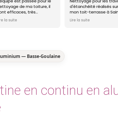
Nettoyage pour les travaux
avons eu je confir
d'étanchéité réalisés sur
Monsieur Boulain es
mon toit-terrasse à Saint-
honnêteté remarqu
Nazaire. Entreprise réactive,
Lire la suite
professionnelle et agréable.
Le travail a été réalisé avec
soin et dans les délais. Je
recommande cette
entreprise d'étanchéité les
yeux fermés !
aluminium — Basse-Goulaine
tine en continu en a
e