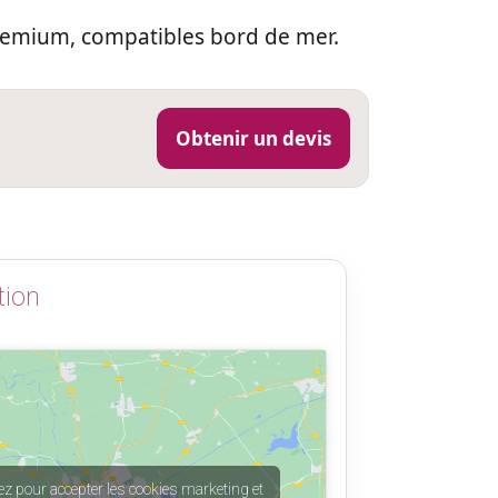
notre
premium, compatibles bord de mer.
repér
camio
reco
hésita
Obtenir un devis
tion
ez pour accepter les cookies marketing et