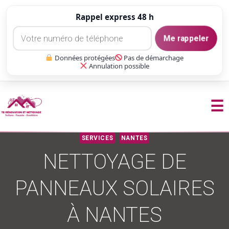
Rappel express 48 h
Me rappeler
Données protégées
Pas de démarchage
Annulation possible
☰
Aller
SERVICES
NANTES
au
NETTOYAGE DE
contenu
PANNEAUX SOLAIRES
À NANTES