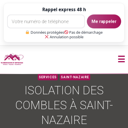
Rappel express 48 h
Me rappeler
Données protégées
Pas de démarchage
Annulation possible
☰
Aller
SERVICES
SAINT-NAZAIRE
au
ISOLATION DES
contenu
COMBLES À SAINT-
NAZAIRE