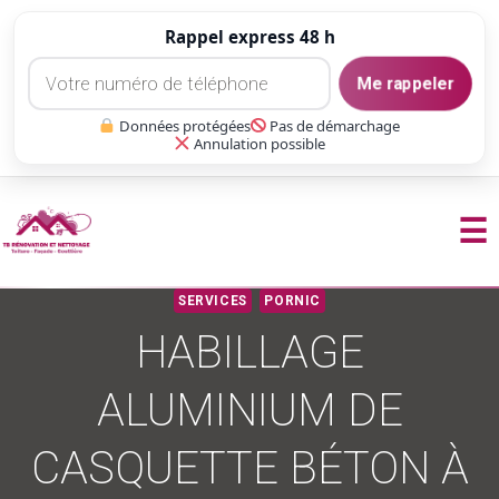
Rappel express 48 h
Me rappeler
Données protégées
Pas de démarchage
Annulation possible
☰
Aller
SERVICES
PORNIC
au
HABILLAGE
contenu
ALUMINIUM DE
CASQUETTE BÉTON À