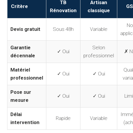
TB
Artisan
Critère
GS
Rénovation
classique
No
Devis gratuit
Sous 48h
Variable
appli
Garantie
Selon
✓ Oui
✗ N
décennale
professionnel
Matériel
Qual
✓ Oui
✓ Oui
professionnel
vari
Pose sur
✓ Oui
✓ Oui
Lim
mesure
Délai
Immé
Rapide
Variable
intervention
(ach