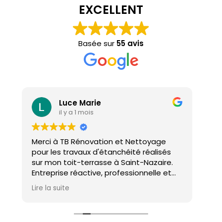
EXCELLENT
Basée sur
55 avis
Luce Marie
il y a 1 mois
Merci à TB Rénovation et Nettoyage
Mal
pour les travaux d'étanchéité réalisés
con
sur mon toit-terrasse à Saint-Nazaire.
ho
Entreprise réactive, professionnelle et
agréable. Le travail a été réalisé avec
Lire la suite
soin et dans les délais. Je recommande
cette entreprise d'étanchéité les yeux
fermés !