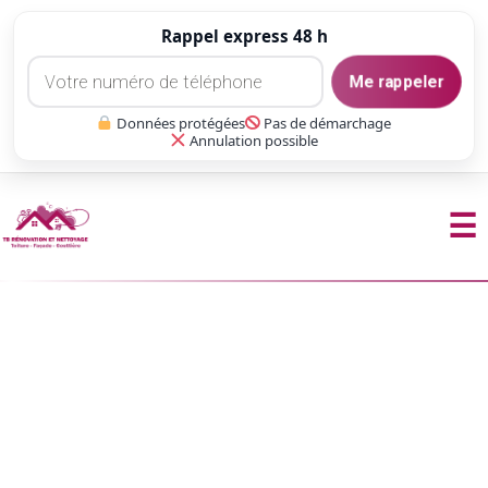
Rappel express 48 h
Me rappeler
Données protégées
Pas de démarchage
Annulation possible
☰
Aller
au
contenu