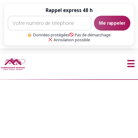
Rappel express 48 h
Me rappeler
Données protégées
Pas de démarchage
Annulation possible
☰
Aller
au
contenu