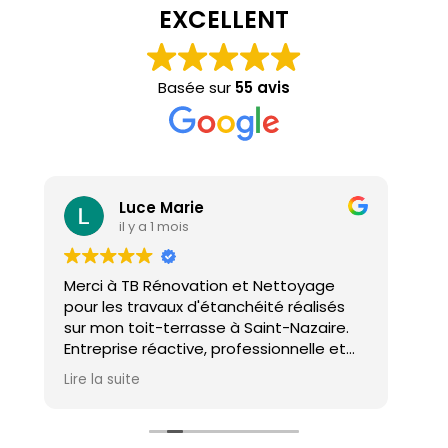
EXCELLENT
Basée sur
55 avis
Luce Marie
il y a 1 mois
Merci à TB Rénovation et Nettoyage
Mal
pour les travaux d'étanchéité réalisés
con
sur mon toit-terrasse à Saint-Nazaire.
ho
Entreprise réactive, professionnelle et
agréable. Le travail a été réalisé avec
Lire la suite
soin et dans les délais. Je recommande
cette entreprise d'étanchéité les yeux
fermés !