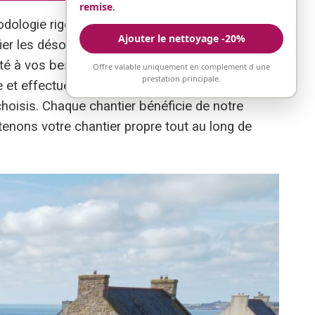
remise
.
dologie rigoureuse pour chaque projet de
Ajouter le nettoyage -20%
 les désordres : tuiles cassées, infiltrations,
apté à vos besoins. Une fois votre accord obtenu,
Offre valable uniquement en complement d une
prestation principale.
te et effectue les réparations nécessaires. Nous
choisis. Chaque chantier bénéficie de notre
enons votre chantier propre tout au long de