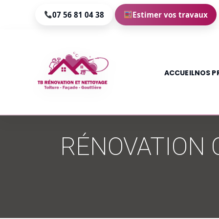
07 56 81 04 38
Estimer vos travaux
ACCUEIL
NOS P
Aller
au
RÉNOVATION C
contenu