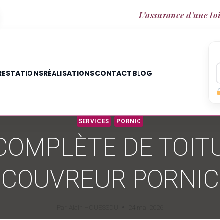
L’assurance d’une toi
RESTATIONS
RÉALISATIONS
CONTACT
BLOG
SERVICES
PORNIC
OMPLÈTE DE TOITU
COUVREUR PORNIC
Par
Alain HOUESSOU
24 mai 2026