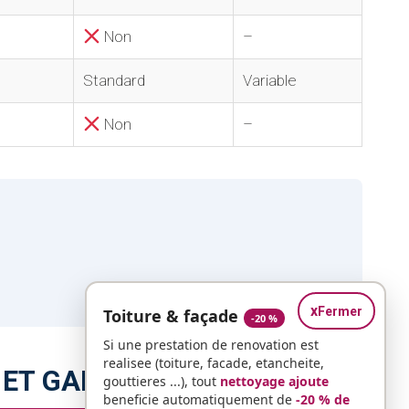
Non
–
Standard
Variable
Non
–
x
Fermer
Toiture & façade
-20 %
Si une prestation de renovation est
realisee (toiture, facade, etancheite,
 ET GARANTIES
gouttieres ...), tout
nettoyage ajoute
beneficie automatiquement de
-20 % de