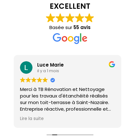
EXCELLENT
Basée sur
55 avis
Luce Marie
il y a 1 mois
Merci à TB Rénovation et Nettoyage
Mal
pour les travaux d'étanchéité réalisés
con
sur mon toit-terrasse à Saint-Nazaire.
ho
Entreprise réactive, professionnelle et
agréable. Le travail a été réalisé avec
Lire la suite
soin et dans les délais. Je recommande
cette entreprise d'étanchéité les yeux
fermés !